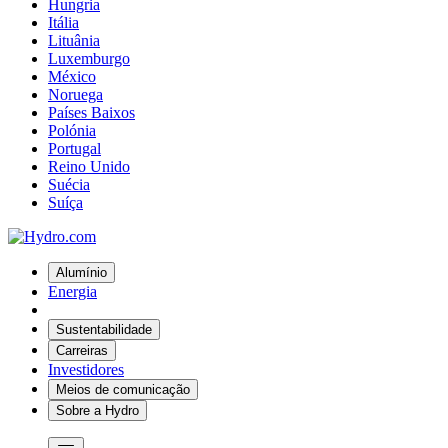
Hungria
Itália
Lituânia
Luxemburgo
México
Noruega
Países Baixos
Polónia
Portugal
Reino Unido
Suécia
Suíça
Alumínio
Energia
Sustentabilidade
Carreiras
Investidores
Meios de comunicação
Sobre a Hydro