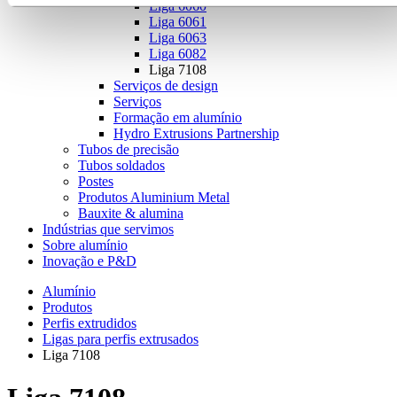
Liga 6060
Liga 6061
Liga 6063
Liga 6082
Liga 7108
Serviços de design
Serviços
Formação em alumínio
Hydro Extrusions Partnership
Tubos de precisão
Tubos soldados
Postes
Produtos Aluminium Metal
Bauxite & alumina
Indústrias que servimos
Sobre alumínio
Inovação e P&D
Alumínio
Produtos
Perfis extrudidos
Ligas para perfis extrusados
Liga 7108