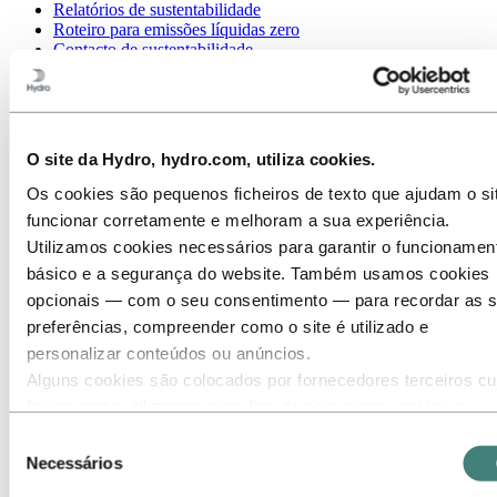
Relatórios de sustentabilidade
Roteiro para emissões líquidas zero
Contacto de sustentabilidade
Ir para:
Carreiras
Oportunidades de emprego
Estudantes e graduados
A vida na Hydro
O site da Hydro, hydro.com, utiliza cookies.
Áreas profissionais
Conheça a nossa equipa
Os cookies são pequenos ficheiros de texto que ajudam o si
Processo de recrutamento
funcionar corretamente e melhoram a sua experiência.
Contato e perguntas frequentes
Utilizamos cookies necessários para garantir o funcionamen
Ir para:
Investors
básico e a segurança do website. Também usamos cookies
opcionais — com o seu consentimento — para recordar as 
Ir para:
Meios de comunicação
Contactos de meios de comunicação
preferências, compreender como o site é utilizado e
Notícias
personalizar conteúdos ou anúncios.
Um breve olhar sobre a Hydro
Alguns cookies são colocados por fornecedores terceiros cu
Galeria de mídia
ferramentas utilizamos para fins de segurança, análise ou
Ir para:
Sobre a Hydro
publicidade. Estes terceiros podem combinar as informaçõe
Esta é a Hydro
Seleção
recolhidas através da sua utilização do nosso site com outr
Indústrias que importam
Necessários
de
O nosso propósito e os nossos valores fundamentais
informações que lhes forneceu ou que recolheram através d
consentimento