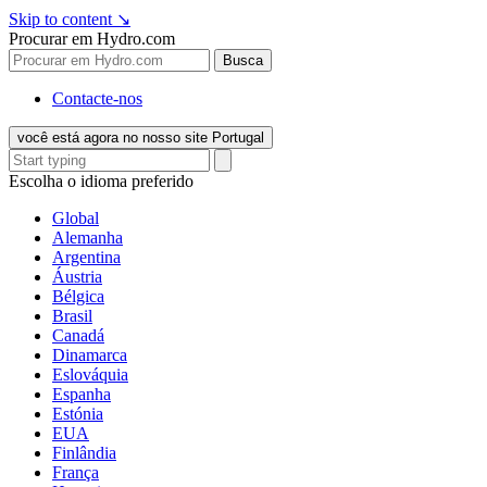
Skip to content
↘
Procurar em Hydro.com
Busca
Contacte-nos
você está agora no nosso site Portugal
Escolha o idioma preferido
Global
Alemanha
Argentina
Áustria
Bélgica
Brasil
Canadá
Dinamarca
Eslováquia
Espanha
Estónia
EUA
Finlândia
França