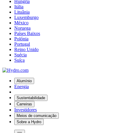
Hungria
Itália
Lituânia
Luxemburgo
México
Noruega
Países Baixos
Polónia
Portugal
Reino Unido
Suécia
Suíça
Alumínio
Energia
Sustentabilidade
Carreiras
Investidores
Meios de comunicação
Sobre a Hydro