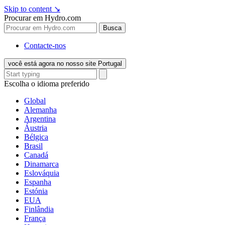
Skip to content
↘
Procurar em Hydro.com
Busca
Contacte-nos
você está agora no nosso site Portugal
Escolha o idioma preferido
Global
Alemanha
Argentina
Áustria
Bélgica
Brasil
Canadá
Dinamarca
Eslováquia
Espanha
Estónia
EUA
Finlândia
França