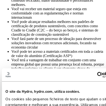
conteúdo reciclado, maior durabilidade e performances
melhores.
Você vai receber um material seguro que esteja em
conformidade com as regulamentações e normas
internacionais
Você pode alcançar resultados melhores nos padrões de
certificação de produtos sustentáveis, com conceitos como
Cradle to Cradle (C2C – do berço ao berço), e sistemas de
classificação de construção sustentável
Você fará parte de um processo de ideação para desenvolver
soluções inovadoras com recursos adicionais, focando na
economia circular
Você pode ter acesso a materiais certificados em toda a cadeia
de valor do alumínio (Certificação ASI*)
Você terá a vantagem de trabalhar em conjunto com uma
empresa global que possui uma presença local robusta, porque
trabalhar próximo ao cliente é um elemento chave da
economia circular
Você vai trabalhar com um parceiro dedicado, que trata a
sustentabilidade como um de seus pilares
O site da Hydro, hydro.com, utiliza cookies.
Os cookies são pequenos ficheiros de texto que ajudam o sit
corretamente e melhoram a sua experiência. Utilizamos coo