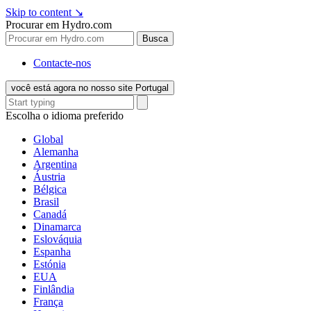
Skip to content
↘
Procurar em Hydro.com
Busca
Contacte-nos
você está agora no nosso site Portugal
Escolha o idioma preferido
Global
Alemanha
Argentina
Áustria
Bélgica
Brasil
Canadá
Dinamarca
Eslováquia
Espanha
Estónia
EUA
Finlândia
França