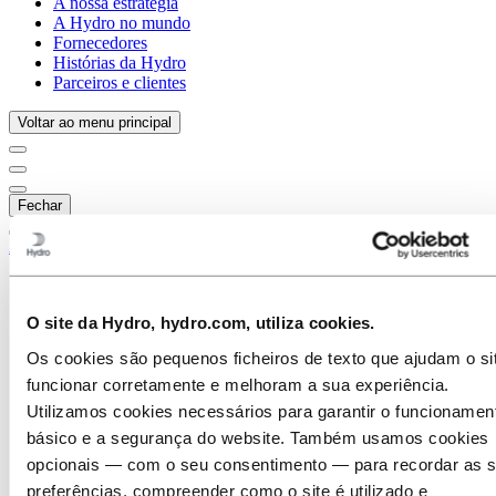
A nossa estratégia
A Hydro no mundo
Fornecedores
Histórias da Hydro
Parceiros e clientes
Voltar ao menu principal
Fechar
Alumínio
Produtos
Indústrias que servimos
O site da Hydro, hydro.com, utiliza cookies.
Sobre alumínio
Por que alumínio
Os cookies são pequenos ficheiros de texto que ajudam o si
Reciclagem de alumínio
Como é produzido o alumínio
funcionar corretamente e melhoram a sua experiência.
Energia renovável e alumínio
Utilizamos cookies necessários para garantir o funcionamen
Tecnologia e inovação
básico e a segurança do website. Também usamos cookies
Ciclo de vida do alumínio
Projetos de design de alumínio
opcionais — com o seu consentimento — para recordar as 
O alumínio faz parte do seu dia a dia
preferências, compreender como o site é utilizado e