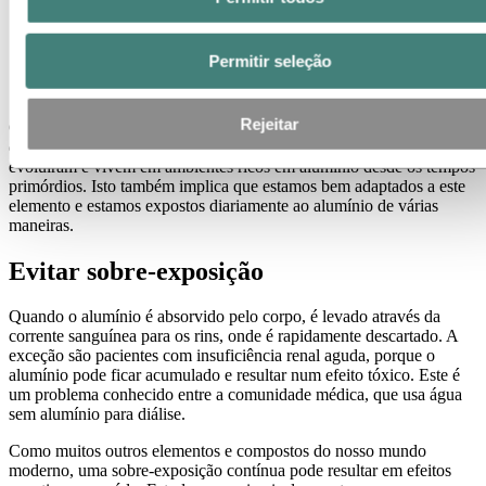
Permitir seleção
O alumínio faz parte da evolução
Rejeitar
O alumínio é o terceiro elemento mais comum da crosta terrestre,
depois do oxigénio e do silício. Ou seja, os seres humanos
evoluíram e vivem em ambientes ricos em alumínio desde os tempos
primórdios. Isto também implica que estamos bem adaptados a este
elemento e estamos expostos diariamente ao alumínio de várias
maneiras.
Evitar sobre-exposição
Quando o alumínio é absorvido pelo corpo, é levado através da
corrente sanguínea para os rins, onde é rapidamente descartado. A
exceção são pacientes com insuficiência renal aguda, porque o
alumínio pode ficar acumulado e resultar num efeito tóxico. Este é
um problema conhecido entre a comunidade médica, que usa água
sem alumínio para diálise.
Como muitos outros elementos e compostos do nosso mundo
moderno, uma sobre-exposição contínua pode resultar em efeitos