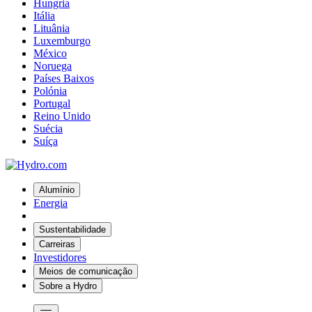
Hungria
Itália
Lituânia
Luxemburgo
México
Noruega
Países Baixos
Polónia
Portugal
Reino Unido
Suécia
Suíça
Alumínio
Energia
Sustentabilidade
Carreiras
Investidores
Meios de comunicação
Sobre a Hydro