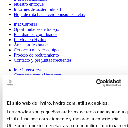
Nuestro enfoque
Informes de sostenibilidad
Hoja de ruta hacia cero emisiones netas
Ir a:
Carreras
Oportunidades de trabajo
Estudiantes y graduados
La vida en Hydro
Áreas profesionales
Conoce a nuestro equipo
Proceso de reclutamiento
Contacto y preguntas frecuentes
Ir a:
Inversores
Contactos para el inversor
Ir a:
Medios
Contacto Prensa
Noticias
Hydro de un vistazo
El sitio web de Hydro, hydro.com, utiliza cookies.
Galería multimedia
Las cookies son pequeños archivos de texto que ayudan a 
Ir a:
Acerca de Hydro
el sitio funcione correctamente y mejoran tu experiencia.
Esto es Hydro
Industrias que importan
Utilizamos cookies necesarias para permitir el funcionamien