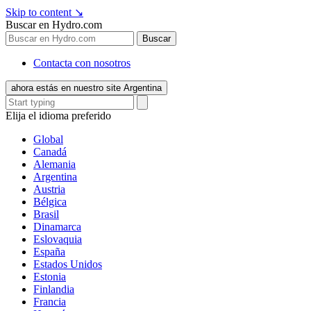
Skip to content
↘
Buscar en Hydro.com
Buscar
Contacta con nosotros
ahora estás en nuestro site Argentina
Elija el idioma preferido
Global
Canadá
Alemania
Argentina
Austria
Bélgica
Brasil
Dinamarca
Eslovaquia
España
Estados Unidos
Estonia
Finlandia
Francia