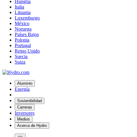
Hungría
Italia
Lituania
Luxemburgo
México
Noruega
Países Bajos
Polonia
Portugal
Reino Unido
Suecia
Suiza
Aluminio
Energía
Sostenibilidad
Carreras
Inversores
Medios
Acerca de Hydro