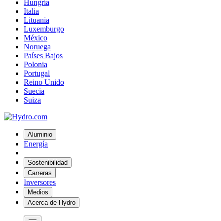
Hungría
Italia
Lituania
Luxemburgo
México
Noruega
Países Bajos
Polonia
Portugal
Reino Unido
Suecia
Suiza
Aluminio
Energía
Sostenibilidad
Carreras
Inversores
Medios
Acerca de Hydro