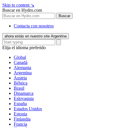
Skip to content
↘
Buscar en Hydro.com
Buscar
Contacta con nosotros
ahora estás en nuestro site Argentina
Elija el idioma preferido
Global
Canadá
Alemania
Argentina
Austria
Bélgica
Brasil
Dinamarca
Eslovaquia
España
Estados Unidos
Estonia
Finlandia
Francia