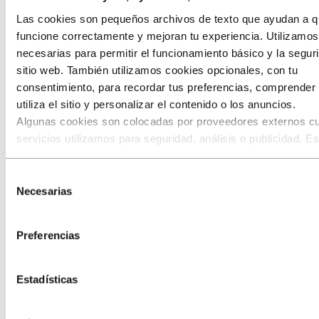
Las cookies son pequeños archivos de texto que ayudan a qu
funcione correctamente y mejoran tu experiencia. Utilizamo
necesarias para permitir el funcionamiento básico y la segur
sitio web. También utilizamos cookies opcionales, con tu
consentimiento, para recordar tus preferencias, comprende
Finanzas y contabilidad
utiliza el sitio y personalizar el contenido o los anuncios.
Algunas cookies son colocadas por proveedores externos c
servicios utilizamos para seguridad, análisis o publicidad. E
terceros pueden combinar la información recopilada de tu us
nuestro sitio con otra información que les hayas proporcion
Selección
hayan recopilado a través de tu uso de sus servicios. El ter
Necesarias
de
listado como responsable de una cookie de terceros es el
consentimiento
Responsable del Tratamiento de los datos personales recopi
Preferencias
cada una de sus cookies. Puedes consultar quiénes son est
terceros en la lista de cookies que aparece más abajo.
Estadísticas
Gestión de cartera y trading