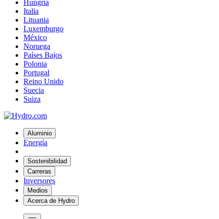
Hungría
Italia
Lituania
Luxemburgo
México
Noruega
Países Bajos
Polonia
Portugal
Reino Unido
Suecia
Suiza
Aluminio
Energía
Sostenibilidad
Carreras
Inversores
Medios
Acerca de Hydro