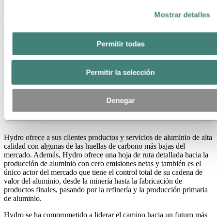
negocios, Hydro está presente en una amplia gama de segmentos del
Mostrar detalles
mercado del aluminio, energía, reciclaje de metales, energías
renovables y baterías, aportando infinidad de conocimientos y
competencias.
Permitir todas
Permitir la selección
3
2 000
40
1
20
Denegar
e
m
p
l
e
a
d
os
pa
í
s
e
s
a
ñ
os
Hydro ofrece a sus clientes productos y servicios de aluminio de alta
calidad con algunas de las huellas de carbono más bajas del
mercado. Además, Hydro ofrece una hoja de ruta detallada hacia la
producción de aluminio con cero emisiones netas y también es el
único actor del mercado que tiene el control total de su cadena de
valor del aluminio, desde la minería hasta la fabricación de
productos finales, pasando por la refinería y la producción primaria
de aluminio.
Hydro se ha comprometido a liderar el camino hacia un futuro más