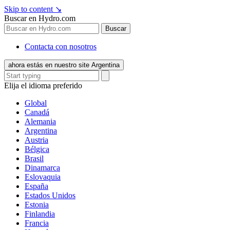
Skip to content
↘
Buscar en Hydro.com
Buscar
Contacta con nosotros
ahora estás en nuestro site Argentina
Elija el idioma preferido
Global
Canadá
Alemania
Argentina
Austria
Bélgica
Brasil
Dinamarca
Eslovaquia
España
Estados Unidos
Estonia
Finlandia
Francia