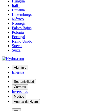
Hungría
Italia
Lituania
Luxemburgo
México
Noruega
Países Bajos
Polonia
Portugal
Reino Unido
Suecia
Suiza
Aluminio
Energía
Sostenibilidad
Carreras
Inversores
Medios
Acerca de Hydro