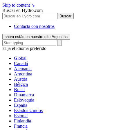
Skip to content
↘
Buscar en Hydro.com
Buscar
Contacta con nosotros
ahora estás en nuestro site Argentina
Elija el idioma preferido
Global
Canadá
Alemania
Argentina
Austria
Bélgica
Brasil
Dinamarca
Eslovaquia
España
Estados Unidos
Estonia
Finlandia
Francia