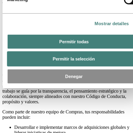
eficiente y responsable.
Mostrar detalles
Permitir todas
Permitir la selección
Gestionamos las relaciones con los proveedores, negociamos
Denegar
acuerdos basados en valor y contribuimos a la resiliencia y
competitividad de nuestra cadena de suministro global. Nuestro
trabajo se guía por la transparencia, el pensamiento estratégico y la
colaboración, siempre alineados con nuestro Código de Conducta,
propósito y valores.
Como parte de nuestro equipo de Compras, tus responsabilidades
pueden incluir:
Desarrollar e implementar marcos de adquisiciones globales y
liderar iniciativas de mejora