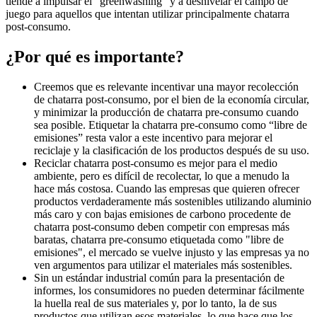
tiende a impulsar el "greenwashing" y a desnivelar el campo de
juego para aquellos que intentan utilizar principalmente chatarra
post-consumo.
¿Por qué es importante?
Creemos que es relevante incentivar una mayor recolección
de chatarra post-consumo, por el bien de la economía circular,
y minimizar la producción de chatarra pre-consumo cuando
sea posible.
Etiquetar la chatarra pre-consumo como “libre de
emisiones” resta valor a este incentivo para mejorar el
reciclaje y la clasificación de los productos después de su uso.
Reciclar chatarra post-consumo es mejor para el medio
ambiente, pero es difícil de recolectar, lo que a menudo la
hace más costosa.
Cuando las empresas que quieren ofrecer
productos verdaderamente más sostenibles utilizando aluminio
más caro y con bajas emisiones de carbono procedente de
chatarra post-consumo deben competir con empresas más
baratas, chatarra pre-consumo etiquetada como "libre de
emisiones", el mercado se vuelve injusto y las empresas ya no
ven argumentos para
utilizar el materiales más sostenibles.
Sin un estándar industrial común para la presentación de
informes, los consumidores no pueden determinar fácilmente
la huella real de sus materiales y, por lo tanto, la de sus
productos que utilizan esos materiales, lo que hace que los