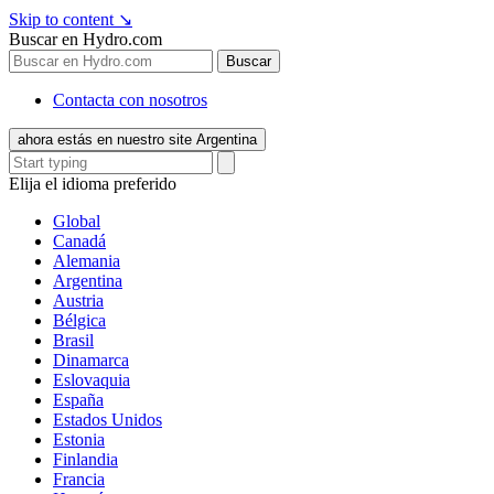
Skip to content
↘
Buscar en Hydro.com
Buscar
Contacta con nosotros
ahora estás en nuestro site Argentina
Elija el idioma preferido
Global
Canadá
Alemania
Argentina
Austria
Bélgica
Brasil
Dinamarca
Eslovaquia
España
Estados Unidos
Estonia
Finlandia
Francia