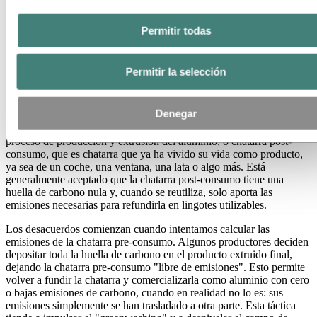
neumáticos, muchas industrias han desarrollado certificaciones y
métodos de presentación de informes estandarizados, pero la
industria de los metales todavía no está de acuerdo sobre cómo
Permitir todas
calcular las emisiones de la chatarra de aluminio reciclada. Esta
discrepancia está favoreciendo el "greenwashing", distorsionando
los precios de mercado de productos verdaderamente más
Permitir la selección
ecológicos y contribuyendo a la falta de transparencia y a
consumidores mal informados.
Denegar
La chatarra de aluminio generalmente se puede clasificar en dos
tipos: chatarra pre-consumo, que es la chatarra producida durante el
proceso de producción y extrusión del aluminio, o chatarra post-
consumo, que es chatarra que ya ha vivido su vida como producto,
ya sea de un coche, una ventana, una lata o algo más. Está
generalmente aceptado que la chatarra post-consumo tiene una
huella de carbono nula y, cuando se reutiliza, solo aporta las
emisiones necesarias para refundirla en lingotes utilizables.
Los desacuerdos comienzan cuando intentamos calcular las
emisiones de la chatarra pre-consumo. Algunos productores deciden
depositar toda la huella de carbono en el producto extruido final,
dejando la chatarra pre-consumo "libre de emisiones". Esto permite
volver a fundir la chatarra y comercializarla como aluminio con cero
o bajas emisiones de carbono, cuando en realidad no lo es: sus
emisiones simplemente se han trasladado a otra parte. Esta táctica