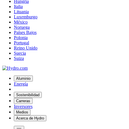
Hungría
Italia
Lituania
Luxemburgo
México
Noruega
Países Bajos
Polonia
Portugal
Reino Unido
Suecia
Suiza
Aluminio
Energía
Sostenibilidad
Carreras
Inversores
Medios
Acerca de Hydro