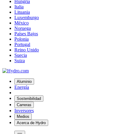
Hungría
Italia
Lituania
Luxemburgo
México
Noruega
Países Bajos
Polonia
Portugal
Reino Unido
Suecia
Suiza
Aluminio
Energía
Sostenibilidad
Carreras
Inversores
Medios
Acerca de Hydro