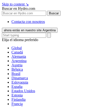
Skip to content
↘
Buscar en Hydro.com
Buscar
Contacta con nosotros
ahora estás en nuestro site Argentina
Elija el idioma preferido
Global
Canadá
Alemania
Argentina
Austria
Bélgica
Brasil
Dinamarca
Eslovaquia
España
Estados Unidos
Estonia
Finlandia
Francia