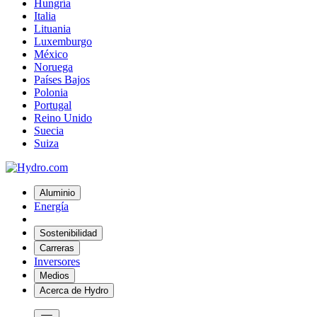
Hungría
Italia
Lituania
Luxemburgo
México
Noruega
Países Bajos
Polonia
Portugal
Reino Unido
Suecia
Suiza
Aluminio
Energía
Sostenibilidad
Carreras
Inversores
Medios
Acerca de Hydro