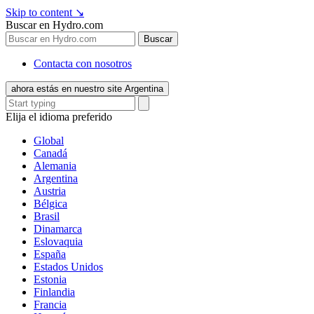
Skip to content
↘
Buscar en Hydro.com
Buscar
Contacta con nosotros
ahora estás en nuestro site Argentina
Elija el idioma preferido
Global
Canadá
Alemania
Argentina
Austria
Bélgica
Brasil
Dinamarca
Eslovaquia
España
Estados Unidos
Estonia
Finlandia
Francia