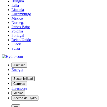
Hungría
Italia
Lituania
Luxemburgo
México
Noruega
Países Bajos
Polonia
Portugal
Reino Unido
Suecia
Suiza
Aluminio
Energía
Sostenibilidad
Carreras
Inversores
Medios
Acerca de Hydro