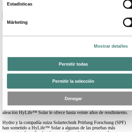
Stories
by
Hydro
consultar quiénes son estos terceros en la lista de cookies 
Estadísticas
aparece más abajo.
Toggle menu visibility
Márketing
Todos
Aluminio en uso
Innovación y Tecnología
Sostenibilidad
Mostrar detalles
Personas y carreras
Reciclaje
Energy
Permitir todas
Una aleación especial de aluminio para
sistemas térmicos solares
Permitir la selección
24 de abril de 2019
Denegar
Asegúrate de elegir la aleación de aluminio más adecuada para los
tubos del circuito de colectores de tu sistema térmico solar. La
aleación HyLife™ Solar le ofrece hasta veinte años de rendimiento.
Hydro y la compañía suiza Solartechnik Prüfung Forschung (SPF)
han sometido a HyLife™ Solar a algunas de las pruebas más