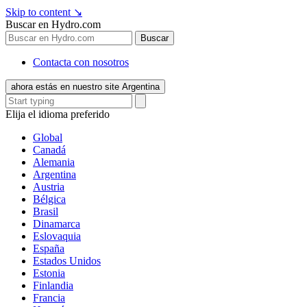
Skip to content
↘
Buscar en Hydro.com
Buscar
Contacta con nosotros
ahora estás en nuestro site Argentina
Elija el idioma preferido
Global
Canadá
Alemania
Argentina
Austria
Bélgica
Brasil
Dinamarca
Eslovaquia
España
Estados Unidos
Estonia
Finlandia
Francia