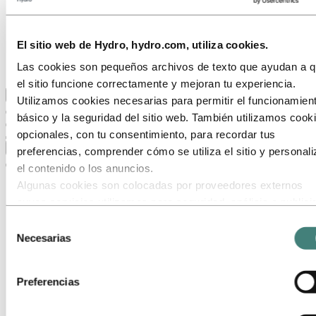
Nuestro objetivo y nuestros valores básicos
Nuestra estrategia
Nuestras ubicaciones en Argentina
Obtención
El sitio web de Hydro, hydro.com, utiliza cookies.
Stories by Hydro
Las cookies son pequeños archivos de texto que ayudan a 
Clientes y socios
el sitio funcione correctamente y mejoran tu experiencia.
Volver al menú principal
Utilizamos cookies necesarias para permitir el funcionamien
básico y la seguridad del sitio web. También utilizamos cook
opcionales, con tu consentimiento, para recordar tus
Cerrar
preferencias, comprender cómo se utiliza el sitio y personali
el contenido o los anuncios.
Algunas cookies son colocadas por proveedores externos
cuyos servicios utilizamos para seguridad, análisis o publici
Estos terceros pueden combinar la información recopilada de
Selección
uso de nuestro sitio con otra información que les hayas
Necesarias
de
proporcionado o que hayan recopilado a través de tu uso de
consentimiento
servicios. El tercero listado como responsable de una cooki
Preferencias
terceros es el Responsable del Tratamiento de los datos
personales recopilados por cada una de sus cookies. Puede