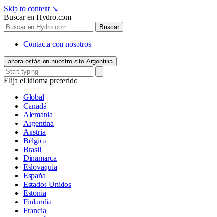
Skip to content
↘
Buscar en Hydro.com
Buscar
Contacta con nosotros
ahora estás en nuestro site Argentina
Elija el idioma preferido
Global
Canadá
Alemania
Argentina
Austria
Bélgica
Brasil
Dinamarca
Eslovaquia
España
Estados Unidos
Estonia
Finlandia
Francia