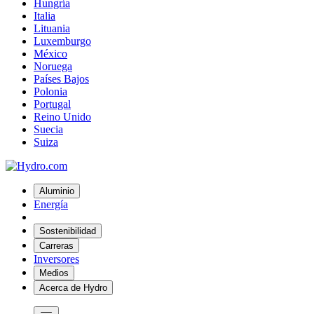
Hungría
Italia
Lituania
Luxemburgo
México
Noruega
Países Bajos
Polonia
Portugal
Reino Unido
Suecia
Suiza
Aluminio
Energía
Sostenibilidad
Carreras
Inversores
Medios
Acerca de Hydro