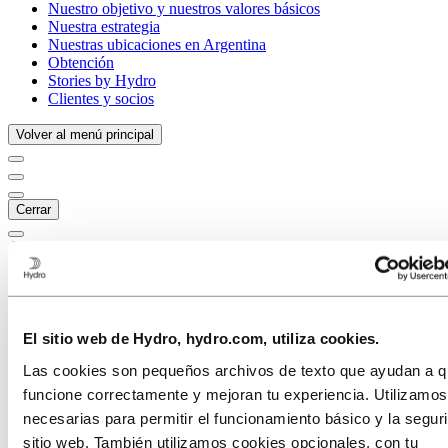
Nuestro objetivo y nuestros valores básicos
Nuestra estrategia
Nuestras ubicaciones en Argentina
Obtención
Stories by Hydro
Clientes y socios
Volver al menú principal
Cerrar
Acerca de Hydro
Esto es Hydro
Industrias que importan
Nuestro objetivo y nuestros valores básicos
Nuestra estrategia
El sitio web de Hydro, hydro.com, utiliza cookies.
Nuestras ubicaciones en Argentina
Las cookies son pequeños archivos de texto que ayudan a qu
Buenos Aires
Hydro Extrusions Argentina
funcione correctamente y mejoran tu experiencia. Utilizamo
Obtención
necesarias para permitir el funcionamiento básico y la segur
Stories by Hydro
sitio web. También utilizamos cookies opcionales, con tu
Clientes y socios