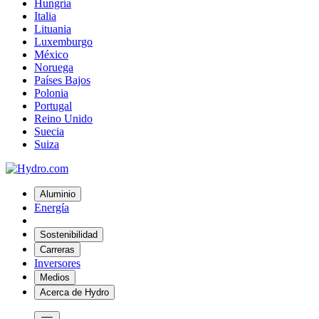
Hungría
Italia
Lituania
Luxemburgo
México
Noruega
Países Bajos
Polonia
Portugal
Reino Unido
Suecia
Suiza
Aluminio
Energía
Sostenibilidad
Carreras
Inversores
Medios
Acerca de Hydro