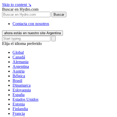
Skip to content
↘
Buscar en Hydro.com
Buscar
Contacta con nosotros
ahora estás en nuestro site Argentina
Elija el idioma preferido
Global
Canadá
Alemania
Argentina
Austria
Bélgica
Brasil
Dinamarca
Eslovaquia
España
Estados Unidos
Estonia
Finlandia
Francia