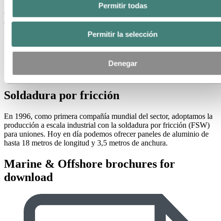
Permitir todas
Ofrecemos soluciones de aluminio diseñadas para soportar cargas
estructurales importantes y resistir en entornos agresivos. Ello tiene
las siguientes ventajas:
Permitir la selección
Un menor tiempo de montaje
Un proceso de construcción simplificado
Denegar
Escasa distorsión del material al aplicar soldadura por fricción,
lo que da como resultado excelentes tolerancias de planicidad
Soldadura por fricción
En 1996, como primera compañía mundial del sector, adoptamos la
producción a escala industrial con la soldadura por fricción (FSW)
para uniones. Hoy en día podemos ofrecer paneles de aluminio de
hasta 18 metros de longitud y 3,5 metros de anchura.
Marine & Offshore brochures for
download