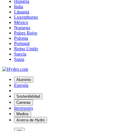
Hungría
Italia
Lituania
Luxemburgo
México
Noruega
Países Bajos
Polonia
Portugal
Reino Unido
Suecia
Suiza
Aluminio
Energía
Sostenibilidad
Carreras
Inversores
Medios
Acerca de Hydro