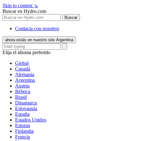
Skip to content
↘
Buscar en Hydro.com
Buscar
Contacta con nosotros
ahora estás en nuestro site Argentina
Elija el idioma preferido
Global
Canadá
Alemania
Argentina
Austria
Bélgica
Brasil
Dinamarca
Eslovaquia
España
Estados Unidos
Estonia
Finlandia
Francia