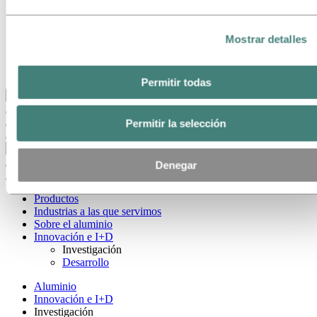
Nuestro objetivo y nuestros valores básicos
Nuestra estrategia
Nuestras ubicaciones en Argentina
Mostrar detalles
Obtención
Stories by Hydro
Clientes y socios
Permitir todas
Volver al menú principal
Permitir la selección
Cerrar
Denegar
Aluminio
Productos
Industrias a las que servimos
Sobre el aluminio
Innovación e I+D
Investigación
Desarrollo
Aluminio
Innovación e I+D
Investigación