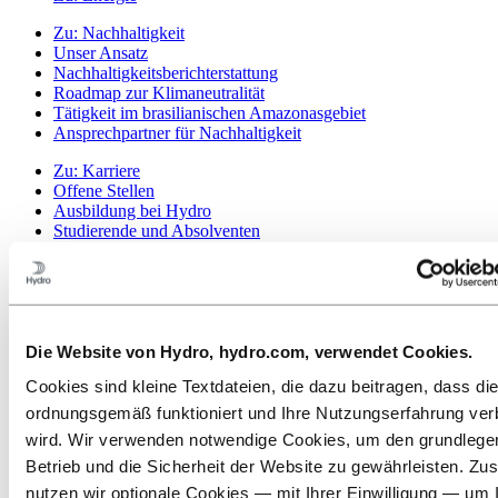
Zu:
Nachhaltigkeit
Unser Ansatz
Nachhaltigkeitsberichterstattung
Roadmap zur Klimaneutralität
Tätigkeit im brasilianischen Amazonasgebiet
Ansprechpartner für Nachhaltigkeit
Zu:
Karriere
Offene Stellen
Ausbildung bei Hydro
Studierende und Absolventen
Arbeiten bei Hydro
Karrierebereiche
Lerne unsere Mitarbeitenden kennen
Bewerbungsprozess
Kontakt und FAQ
Die Website von Hydro, hydro.com, verwendet Cookies.
Zu:
Investoren
Cookies sind kleine Textdateien, die dazu beitragen, dass di
Investoren
ordnungsgemäß funktioniert und Ihre Nutzungserfahrung ver
Zu:
Medien
wird. Wir verwenden notwendige Cookies, um den grundleg
News
Betrieb und die Sicherheit der Website zu gewährleisten. Zus
Hydro auf einen Blick
Mediengalerie
nutzen wir optionale Cookies — mit Ihrer Einwilligung — um 