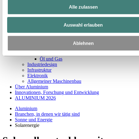
Schiff- und Bootsbau
Alle zulassen
Verkehr
HLK
Sonne und Energie
Auswahl erlauben
Solarenergie
Fotovoltaikanlagen
Solarthermie
Wind
Ablehnen
Erdwärme
Wärmemanagement
Öl und Gas
Industriedesign
Infrastruktur
Elektronik
Allgemeiner Maschinenbau
Über Aluminium
Innovationen, Forschung und Entwicklung
ALUMINIUM 2026
Aluminium
Branchen, in denen wir tätig sind
Sonne und Energie
Solarenergie