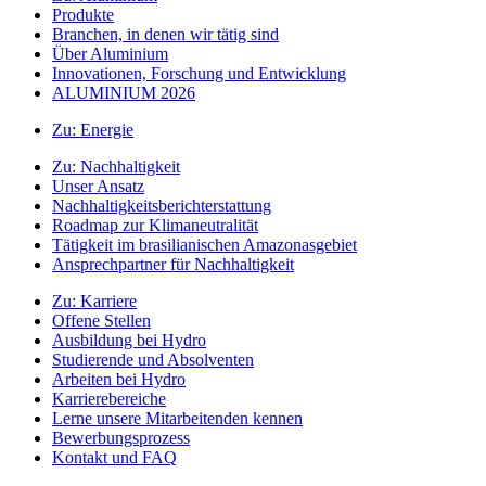
Produkte
Branchen, in denen wir tätig sind
Über Aluminium
Innovationen, Forschung und Entwicklung
ALUMINIUM 2026
Zu:
Energie
Zu:
Nachhaltigkeit
Unser Ansatz
Nachhaltigkeitsberichterstattung
Roadmap zur Klimaneutralität
Tätigkeit im brasilianischen Amazonasgebiet
Ansprechpartner für Nachhaltigkeit
Zu:
Karriere
Offene Stellen
Ausbildung bei Hydro
Studierende und Absolventen
Arbeiten bei Hydro
Karrierebereiche
Lerne unsere Mitarbeitenden kennen
Bewerbungsprozess
Kontakt und FAQ