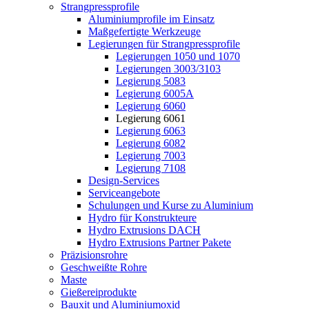
Strangpressprofile
Aluminiumprofile im Einsatz
Maßgefertigte Werkzeuge
Legierungen für Strangpressprofile
Legierungen 1050 und 1070
Legierungen 3003/3103
Legierung 5083
Legierung 6005A
Legierung 6060
Legierung 6061
Legierung 6063
Legierung 6082
Legierung 7003
Legierung 7108
Design-Services
Serviceangebote
Schulungen und Kurse zu Aluminium
Hydro für Konstrukteure
Hydro Extrusions DACH
Hydro Extrusions Partner Pakete
Präzisionsrohre
Geschweißte Rohre
Maste
Gießereiprodukte
Bauxit und Aluminiumoxid