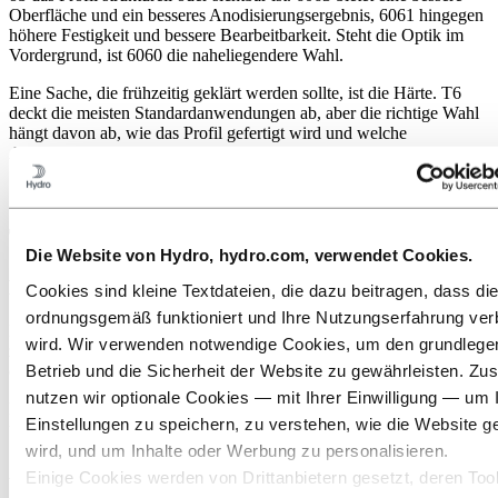
Oberfläche und ein besseres Anodisierungsergebnis, 6061 hingegen
höhere Festigkeit und bessere Bearbeitbarkeit. Steht die Optik im
Vordergrund, ist 6060 die naheliegendere Wahl.
Eine Sache, die frühzeitig geklärt werden sollte, ist die Härte. T6
deckt die meisten Standardanwendungen ab, aber die richtige Wahl
hängt davon ab, wie das Profil gefertigt wird und welche
Anforderungen es im Einsatz erfüllen muss.
Typische Anwendungen
Die Website von Hydro, hydro.com, verwendet Cookies.
Marinekomponenten
Cookies sind kleine Textdateien, die dazu beitragen, dass di
ordnungsgemäß funktioniert und Ihre Nutzungserfahrung ver
Korrosionsbeständigkeit und Schweißbarkeit machen 6061 zu einer
wird. Wir verwenden notwendige Cookies, um den grundleg
zuverlässigen Wahl für Profile, die im und um das Wasser herum
Betrieb und die Sicherheit der Website zu gewährleisten. Zus
eingesetzt werden.
nutzen wir optionale Cookies — mit Ihrer Einwilligung — um 
Beispiele: Bootsbeschläge, Decksausrüstung, Schiffsstrukturprofile
Einstellungen zu speichern, zu verstehen, wie die Website g
und Gangway-Komponenten
wird, und um Inhalte oder Werbung zu personalisieren.
Automobil- und Transportstrukturen
Einige Cookies werden von Drittanbietern gesetzt, deren Tool