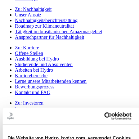
Zu:
Nachhaltigkeit
Unser Ansatz
Nachhaltigkeitsberichterstattung
Roadmap zur Klimaneutralität
Tätigkeit im brasilianischen Amazonasgebiet
Ansprechpartner für Nachhaltigkeit
Zu:
Karriere
Offene Stellen
Ausbildung bei Hydro
Studierende und Absolventen
Arbeiten bei Hydro
Karrierebereiche
Lerne unsere Mitarbeitenden kennen
Bewerbungsprozess
Kontakt und FAQ
Zu:
Investoren
Investoren
Zu:
Medien
News
Hydro auf einen Blick
Mediengalerie
Die Website von Hydro, hydro.com, verwendet Cookies.