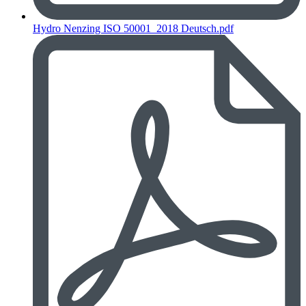
Hydro Nenzing ISO 50001_2018 Deutsch.pdf