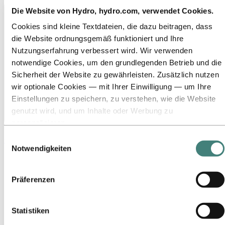
Die Website von Hydro, hydro.com, verwendet Cookies.
Cookies sind kleine Textdateien, die dazu beitragen, dass
die Website ordnungsgemäß funktioniert und Ihre
Nutzungserfahrung verbessert wird. Wir verwenden
notwendige Cookies, um den grundlegenden Betrieb und die
Sicherheit der Website zu gewährleisten. Zusätzlich nutzen
wir optionale Cookies — mit Ihrer Einwilligung — um Ihre
Einstellungen zu speichern, zu verstehen, wie die Website
genutzt wird, und um Inhalte oder Werbung zu
personalisieren.
Einige Cookies werden von Drittanbietern gesetzt, deren
Einwilligungsauswahl
sales.dach@hydro.com
Tools wir für Sicherheits‑, Analyse‑ oder Werbezwecke
Notwendigkeiten
verwenden. Diese Drittanbieter können die Informationen,
die sie über Ihre Nutzung unserer Website sammeln, mit
Präferenzen
anderen Daten kombinieren, die Sie ihnen bereitgestellt
haben oder die sie über Ihre Nutzung ihrer Dienste
gesammelt haben. Der Drittanbieter, der für ein
Statistiken
Drittanbieter‑Cookie verantwortlich ist, ist der