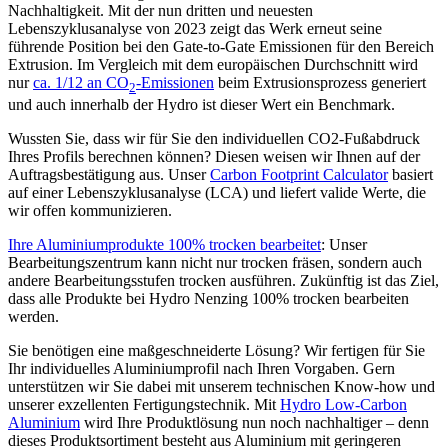
Nachhaltigkeit. Mit der nun dritten und neuesten
Lebenszyklusanalyse von 2023 zeigt das Werk erneut seine
führende Position bei den Gate-to-Gate Emissionen für den Bereich
Extrusion. Im Vergleich mit dem europäischen Durchschnitt wird
nur
ca. 1/12 an CO
-Emissionen
beim Extrusionsprozess generiert
2
und auch innerhalb der Hydro ist dieser Wert ein Benchmark.
Wussten Sie, dass wir für Sie den individuellen CO2-Fußabdruck
Ihres Profils berechnen können? Diesen weisen wir Ihnen auf der
Auftragsbestätigung aus. Unser
Carbon Footprint Calculator
basiert
auf einer Lebenszyklusanalyse (LCA) und liefert valide Werte, die
wir offen kommunizieren.
Ihre Aluminiumprodukte 100% trocken bearbeitet
: Unser
Bearbeitungszentrum kann nicht nur trocken fräsen, sondern auch
andere Bearbeitungsstufen trocken ausführen. Zukünftig ist das Ziel,
dass alle Produkte bei Hydro Nenzing 100% trocken bearbeiten
werden.
Sie benötigen eine maßgeschneiderte Lösung? Wir fertigen für Sie
Ihr individuelles Aluminiumprofil nach Ihren Vorgaben. Gern
unterstützen wir Sie dabei mit unserem technischen Know-how und
unserer exzellenten Fertigungstechnik. Mit
Hydro Low-Carbon
Aluminium
wird Ihre Produktlösung nun noch nachhaltiger – denn
dieses Produktsortiment besteht aus Aluminium mit geringeren