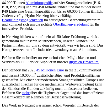
44.000 Tonnen
Aluminiumprofile
auf vier Strangpresslinien (P16,
P18, P22, P40) und mit 450 Mitarbeitenden und hat mit der neuen
P40 Linie eine Gesamtkapazität von bis zu 60.000 Tonnen jährlich.
Zudem verfügt Hydro Nenzing über vielfältige
Bearbeitungsmöglichkeiten
im hauseigenen Bearbeitungszentrum
und kümmert sich um die richtige
Oberflächenveredelung
für Ihr
innovatives Produkt.
In Nenzing blicken wir auf mehr als 50 Jahre Erfahrung zurück -
gemeinsam mit unseren Mitarbeitenden, unseren Kunden und
Partnern haben wir uns zu dem entwickelt, was wir heute sind: Das
Kompetenzzentrum für Industrieanwendungen aus Aluminium.
Erfahren Sie mehr über unsere technischen Möglichkeiten und
Services als Full Service Supplier in unserer
digitalen Broschüre.
Der Standort hat 2023
45 Millionen Euro
in die Zukunft investiert
2
und gesamt 10.000 m
zusätzliche Büro- und Produktionsflächen
geschaffen. Mit einer der modernsten Strangpresslinien Europas und
zusätzlichen Flächen für die mechanische Weiterverarbeitung kann
der Standort die Kunden zukünftig noch umfassender bedienen.
Erfahren Sie
mehr
über die Hightec-Anlagen und das hocheffiziente
Gesamtkonzept im Rahmen der Betriebserweiterung.
Das Werk in Nenzing war immer schon Vorreiter im Bereich der