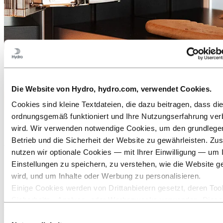
Die Website von Hydro, hydro.com, verwendet Cookies.
Cookies sind kleine Textdateien, die dazu beitragen, dass di
ordnungsgemäß funktioniert und Ihre Nutzungserfahrung ver
Qualität und Langlebigkeit dank
wird. Wir verwenden notwendige Cookies, um den grundleg
Aluminium
Betrieb und die Sicherheit der Website zu gewährleisten. Zus
nutzen wir optionale Cookies — mit Ihrer Einwilligung — um 
Für das Gehäuse der Spiegelschränke und Lichtspiegel setzt
Einstellungen zu speichern, zu verstehen, wie die Website g
Schneider bereits seit 1967 auf
Aluminium
. „Der Qualität und
wird, und um Inhalte oder Werbung zu personalisieren.
Langlebigkeit wegen“, so Dominic Dietsche. Dabei spielt aber auch
Einige Cookies werden von Drittanbietern gesetzt, deren Tool
Nachhaltigkeit eine zentrale Rolle. In Flums setzt der langjährige
Hydro-Kunde nämlich nicht nur auf umweltfreundliche Verfahren,
Sicherheits‑, Analyse‑ oder Werbezwecke verwenden. Diese
sondern achtet darauf, dass alle verwendeten Materialien
Drittanbieter können die Informationen, die sie über Ihre Nut
Einwilligungsauswahl
verantwortungsvoll beschafft werden. Beliefert wird das Werk in