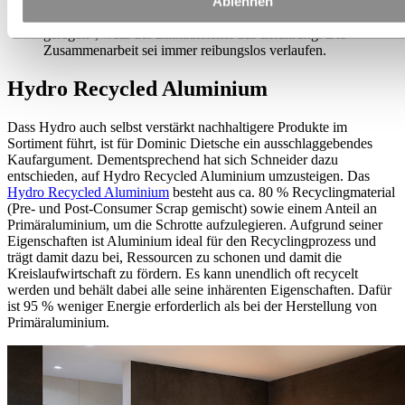
Ablehnen
Wenn wir mal eine Express-Lieferung oder eine kleine
Mustermenge brauchen, dann ist das in kürzester Zeit
geregelt“, weiß der Einkaufsleiter aus Erfahrung. Die
Zusammenarbeit sei immer reibungslos verlaufen.
Hydro Recycled Aluminium
Dass Hydro auch selbst verstärkt nachhaltigere Produkte im
Sortiment führt, ist für Dominic Dietsche ein ausschlaggebendes
Kaufargument. Dementsprechend hat sich Schneider dazu
entschieden, auf Hydro Recycled Aluminium umzusteigen. Das
Hydro Recycled Aluminium
besteht aus ca. 80 % Recyclingmaterial
(Pre- und Post-Consumer Scrap gemischt) sowie einem Anteil an
Primäraluminium, um die Schrotte aufzulegieren. Aufgrund seiner
Eigenschaften ist Aluminium ideal für den Recyclingprozess und
trägt damit dazu bei, Ressourcen zu schonen und damit die
Kreislaufwirtschaft zu fördern. Es kann unendlich oft recycelt
werden und behält dabei alle seine inhärenten Eigenschaften. Dafür
ist 95 % weniger Energie erforderlich als bei der Herstellung von
Primäraluminium.