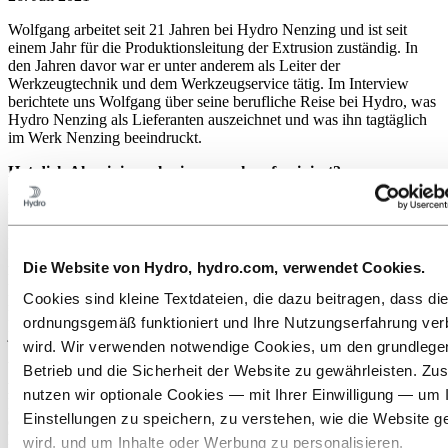
Wolfgang arbeitet seit 21 Jahren bei Hydro Nenzing und ist seit
einem Jahr für die Produktionsleitung der Extrusion zuständig. In
den Jahren davor war er unter anderem als Leiter der
Werkzeugtechnik und dem Werkzeugservice tätig. Im Interview
berichtete uns Wolfgang über seine berufliche Reise bei Hydro, was
Hydro Nenzing als Lieferanten auszeichnet und was ihn tagtäglich
im Werk Nenzing beeindruckt.
Hat dich Aluminium also immer schon fasziniert?
Aluminium hat mich tatsächlich schon immer beeindruckt! Die
Eigenschaften von Aluminium kann kein anderes Metall aufweisen.
Dadurch haben wir viele verschiedene Möglichkeiten das optimale
Produkt zu konstruieren. Es ist unglaublich zu sehen, wie ein
Aluminiumprofil entsteht. Angefangen von der Idee des Kunden bis
Die Website von Hydro, hydro.com, verwendet Cookies.
hin zum fertigen Profil. Jeder kleine Arbeitsschritt ist wichtig für das
perfekte Endprodukt. Von der Zeichnung über die richtige
Cookies sind kleine Textdateien, die dazu beitragen, dass di
Legierung des Bolzens bis hin zur optimalen Verpackung, sollte
ordnungsgemäß funktioniert und Ihre Nutzungserfahrung ver
jeder Arbeitsgang bestmöglich angepasst werden.
wird. Wir verwenden notwendige Cookies, um den grundleg
Wie kannst du von deiner Erfahrung jetzt als Produktionsleiter
Betrieb und die Sicherheit der Website zu gewährleisten. Zus
profitieren?
nutzen wir optionale Cookies — mit Ihrer Einwilligung — um 
Meine Erfahrungen als Schichtführer, Gruppenleiter sowie als Leiter
Einstellungen zu speichern, zu verstehen, wie die Website g
der Bereiche Werkzeugservice und Werkzeugtechnik helfen mir
heute bei meinen täglichen Aufgaben. In meiner jetzigen Tätigkeit
wird, und um Inhalte oder Werbung zu personalisieren.