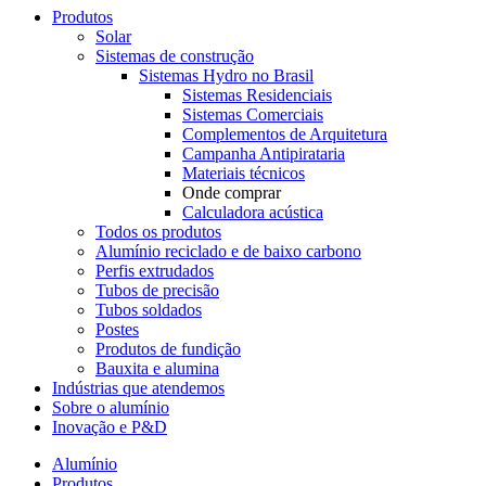
Produtos
Solar
Sistemas de construção
Sistemas Hydro no Brasil
Sistemas Residenciais
Sistemas Comerciais
Complementos de Arquitetura
Campanha Antipirataria
Materiais técnicos
Onde comprar
Calculadora acústica
Todos os produtos
Alumínio reciclado e de baixo carbono
Perfis extrudados
Tubos de precisão
Tubos soldados
Postes
Produtos de fundição
Bauxita e alumina
Indústrias que atendemos
Sobre o alumínio
Inovação e P&D
Alumínio
Produtos