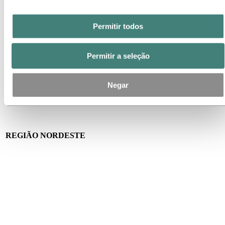
SIA Trecho 2, S/N – Lote 505/515 Brasília – DF
71200-020
(61) 3462-8500
Permitir todos
Permitir a seleção
Negar
REGIÃO NORDESTE