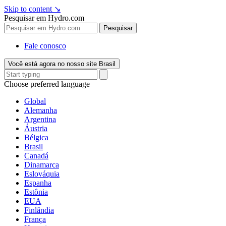
Skip to content
↘
Pesquisar em Hydro.com
Pesquisar
Fale conosco
Você está agora no nosso site Brasil
Choose preferred language
Global
Alemanha
Argentina
Áustria
Bélgica
Brasil
Canadá
Dinamarca
Eslováquia
Espanha
Estônia
EUA
Finlândia
França