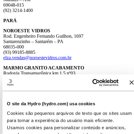
69048-015
(92) 3214-1400
PARÁ
NOROESTE VIDROS
Rod. Engenheiro Fernando Guilhon, 1697
Santarenzinho – Santarém – PA
68035-000
(93) 99185-8885
elza.vendas@noroestevidros.com.br
MARMO GRANITO ACABAMENTO
Rodovia Transamazônica km 1,5 nº03
Cidade Nova – Marabá – PA
68501-660
(94) 99115-0143
adm.marmogranito@outlook.com
O site da Hydro (hydro.com) usa cookies
EBBEL - SERVIÇOS E SOLUÇÕES EM ESQUADRIAS E
VIDROS
Cookies são pequenos arquivos de texto que os sites usam
Al. Moca Bonita, 15 – Sala A
para tornar a experiência do usuário mais eficiente.
Guanabara – Ananindeua/PA
67010-190
Usamos cookies para personalizar conteúdo e anúncios,
(91) 98405-3063