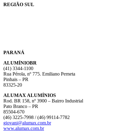
REGIÃO SUL
PARANÁ
ALUMÍNIOBR
(41) 3344-1100
Rua Pérola, nº 775. Emiliano Perneta
Pinhais – PR
83325-20
ALUMAX ALUMÍNIOS
Rod. BR 158, nº 3900 – Bairro Industrial
Pato Branco – PR
85504-670
(46) 3225-7998 / (46) 99114-7782
giovani@alumax.com.br
www.alumax.com.br