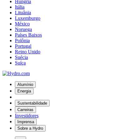
Hungria
Itália
Lituânia
Luxemburgo
México
Noruega
Países Baixos
Polônia
Portugal
Reino Unido
Suécia
Suíça
Alumínio
Energia
Sustentabilidade
Carreiras
Investidores
Imprensa
Sobre a Hydro