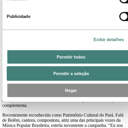
A campanha terá um mix de mídia completo e investimento robusto,
abrangendo televisão aberta e fechada, jornal, rádio, plataformas
Publicidade
digitais e OOH (out-of-home), em uma estratégia integrada para
alcançar o público em diferentes pontos de contato. Essa abordagem
tem como objetivo gerar engajamento com a sociedade e fortalecer a
conexão com os valores da Hydro. Na fase anterior da campanha,
veiculada entre maio e julho, foram registrados mais de 100 milhões
Exibir detalhes
de impactos, o que evidencia o sucesso da estratégia.
“Estamos trabalhando nessa campanha desde 2023 para destacar
Permitir todos
não só nossa atuação responsável, mas reforçando nosso empenho
com o desenvolvimento social e econômico das regiões onde
atuamos, como preparação para a COP 30”, afirma Lydia Damian,
Permitir a seleção
diretora de Comunicação da Hydro. “Como grande artista paraense,
a Fafá de Belém traz essa autenticidade à nossa mensagem, por ser
um símbolo do início da nossa cadeia de valor do alumínio, do Pará
para o mundo. Enquanto a CA, fortalece a valorização da cultura e
Negar
do talento regional, com expertise local e atuação nacional,
avançando de forma alinhada à nossa estratégia de comunicação",
complementa.
Recentemente reconhecida como Patrimônio Cultural do Pará, Fafá
de Belém, cantora, compositora, atriz uma das principais vozes da
Música Popular Brasileira, estrela novamente a campanha. “Eu sou