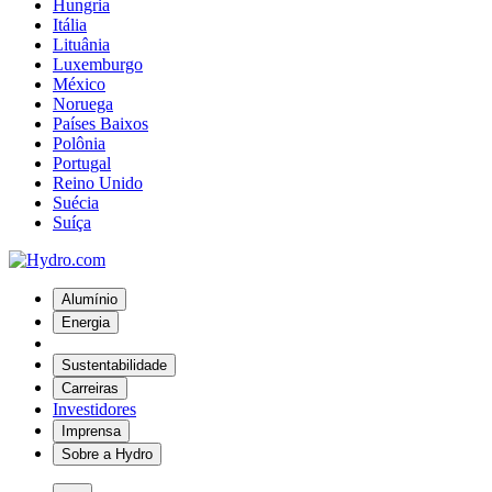
Hungria
Itália
Lituânia
Luxemburgo
México
Noruega
Países Baixos
Polônia
Portugal
Reino Unido
Suécia
Suíça
Alumínio
Energia
Sustentabilidade
Carreiras
Investidores
Imprensa
Sobre a Hydro