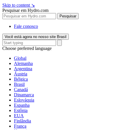
Skip to content
↘
Pesquisar em Hydro.com
Pesquisar
Fale conosco
Você está agora no nosso site Brasil
Choose preferred language
Global
Alemanha
Argentina
Áustria
Bélgica
Brasil
Canadá
Dinamarca
Eslováquia
Espanha
Estônia
EUA
Finlândia
França