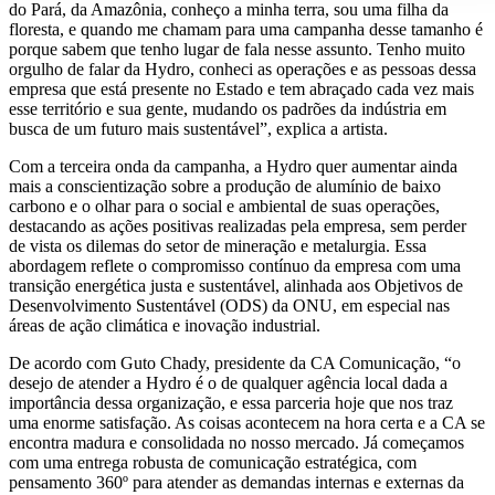
do Pará, da Amazônia, conheço a minha terra, sou uma filha da
floresta, e quando me chamam para uma campanha desse tamanho é
porque sabem que tenho lugar de fala nesse assunto. Tenho muito
orgulho de falar da Hydro, conheci as operações e as pessoas dessa
empresa que está presente no Estado e tem abraçado cada vez mais
esse território e sua gente, mudando os padrões da indústria em
busca de um futuro mais sustentável”, explica a artista.
Com a terceira onda da campanha, a Hydro quer aumentar ainda
mais a conscientização sobre a produção de alumínio de baixo
carbono e o olhar para o social e ambiental de suas operações,
destacando as ações positivas realizadas pela empresa, sem perder
de vista os dilemas do setor de mineração e metalurgia. Essa
abordagem reflete o compromisso contínuo da empresa com uma
transição energética justa e sustentável, alinhada aos Objetivos de
Desenvolvimento Sustentável (ODS) da ONU, em especial nas
áreas de ação climática e inovação industrial.
De acordo com Guto Chady, presidente da CA Comunicação, “o
desejo de atender a Hydro é o de qualquer agência local dada a
importância dessa organização, e essa parceria hoje que nos traz
uma enorme satisfação. As coisas acontecem na hora certa e a CA se
encontra madura e consolidada no nosso mercado. Já começamos
com uma entrega robusta de comunicação estratégica, com
pensamento 360º para atender as demandas internas e externas da