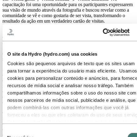
capacitação foi uma oportunidade para os participantes expressarem
sua visão de mundo através da fotografia e buscou revelar como a
comunidade se vê e como gostaria de ser vista, transformando o
resultado da ação em um verdadeiro cartão de visitas.
"A fotografia é uma ferramenta poderosa para valorizar a identidade,
cultura, valores e tradições desses povos", afirma Eduardo
Figueiredo, Diretor-executivo do Fundo Hydro. "Ao registrar em
imagens a memória que antes era apenas oral, tem o potencial de
documentar costumes, rotinas e meios de produção, fortalecendo o
O site da Hydro (hydro.com) usa cookies
senso de pertencimento e o empoderamento da comunidade."
Cookies são pequenos arquivos de texto que os sites usam
A iniciativa do Fundo Hydro, organização sem fins lucrativos
para tornar a experiência do usuário mais eficiente. Usamos
dedicada a investir em projetos que promovem o
cookies para personalizar conteúdo e anúncios, para fornece
empreendedorismo, a inclusão social, a preservação ambiental e a
recursos de mídia social e analisar nosso tráfego. Também
redução das desigualdades em comunidades, demonstra o
compromisso da organização com o desenvolvimento sustentável
compartilhamos informações sobre o uso do nosso site com
das comunidades em que atua, promovendo o diálogo intercultural e
nossos parceiros de mídia social, publicidade e análise, que
o respeito à diversidade.
podem combiná-las com outras informações que você já
O Fundo Hydro atua como mecanismo financeiro, através da
forneceu a eles ou que eles coletaram do uso de seus servi
realização ou apoio a projetos que se propõe a reduzir
Selecione o botão ‘Rejeitar’ para recusar todos os cookies n
desigualdades, gerar renda, emprego, promover a cultura de base
comunitária e preservar o meio ambiente, contribuindo para
necessários. Selecione o botão ‘Permitir seleção’ para aceita
Seleção
comunidades e cidades melhores e mais sustentáveis para todos e
os cookies selecionados. Selecione o botão ‘Permitir todos’ 