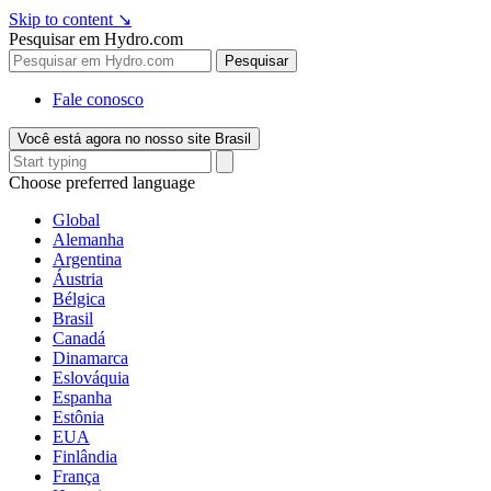
Skip to content
↘
Pesquisar em Hydro.com
Pesquisar
Fale conosco
Você está agora no nosso site Brasil
Choose preferred language
Global
Alemanha
Argentina
Áustria
Bélgica
Brasil
Canadá
Dinamarca
Eslováquia
Espanha
Estônia
EUA
Finlândia
França