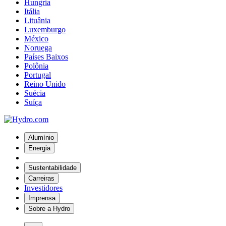
Hungria
Itália
Lituânia
Luxemburgo
México
Noruega
Países Baixos
Polônia
Portugal
Reino Unido
Suécia
Suíça
Alumínio
Energia
Sustentabilidade
Carreiras
Investidores
Imprensa
Sobre a Hydro