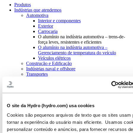
Produtos
Indústrias que atendemos
Automotiva
Interior e componentes
Exterior
Carroçaria
O alumínio na indústria automotiva – trens-de-
força leves, resistentes e eficientes
O alumínio na indústria automotiva –
Gerenciamento de temperatura do veículo
Veículos elétricos
Construção e Edificação
Indústrias naval e offshore
Transportes
HVACR
Energia solar e outras formas de energia
Design industrial
Infraestrutura
Sistemas eletrônicos
O site da Hydro (hydro.com) usa cookies
Engenharia geral
Sobre o alumínio
Cookies são pequenos arquivos de texto que os sites usam 
Inovação e P&D
tornar a experiência do usuário mais eficiente. Usamos coo
Alumínio
personalizar conteúdo e anúncios, para fornecer recursos d
Indústrias que atendemos