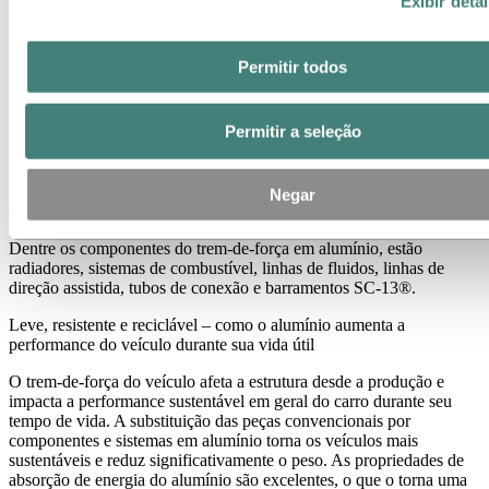
Exibir deta
Permitir todos
Construir veículos mais leves com trens-de-força de
alumínio
Permitir a seleção
Utilizar o alumínio no trem-de-força e no sistema do motor pode
melhorar a eficiência, tornar mais leve e reduzir o custo de produção
do seu veículo. Partes de motor em alumínio oferecem usinabilidade
Negar
e propriedades mecânicas superiores.
Dentre os componentes do trem-de-força em alumínio, estão
radiadores, sistemas de combustível, linhas de fluidos, linhas de
direção assistida, tubos de conexão e barramentos SC-13®.
Leve, resistente e reciclável – como o alumínio aumenta a
performance do veículo durante sua vida útil
O trem-de-força do veículo afeta a estrutura desde a produção e
impacta a performance sustentável em geral do carro durante seu
tempo de vida. A substituição das peças convencionais por
componentes e sistemas em alumínio torna os veículos mais
sustentáveis e reduz significativamente o peso. As propriedades de
absorção de energia do alumínio são excelentes, o que o torna uma