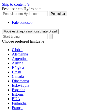
Skip to content
↘
Pesquisar em Hydro.com
Pesquisar
Fale conosco
Você está agora no nosso site Brasil
Choose preferred language
Global
Alemanha
Argentina
Áustria
Bélgica
Brasil
Canadá
Dinamarca
Eslováquia
Espanha
Estônia
EUA
Finlândia
França