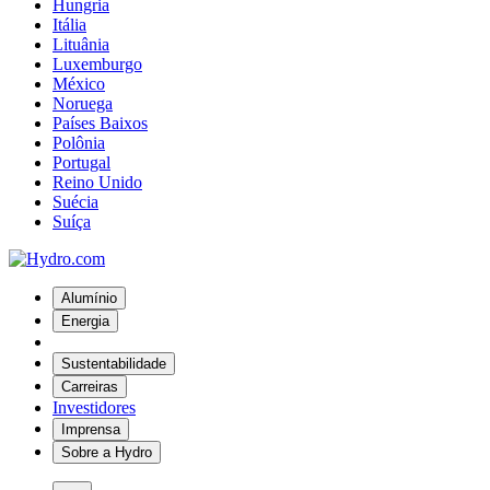
Hungria
Itália
Lituânia
Luxemburgo
México
Noruega
Países Baixos
Polônia
Portugal
Reino Unido
Suécia
Suíça
Alumínio
Energia
Sustentabilidade
Carreiras
Investidores
Imprensa
Sobre a Hydro