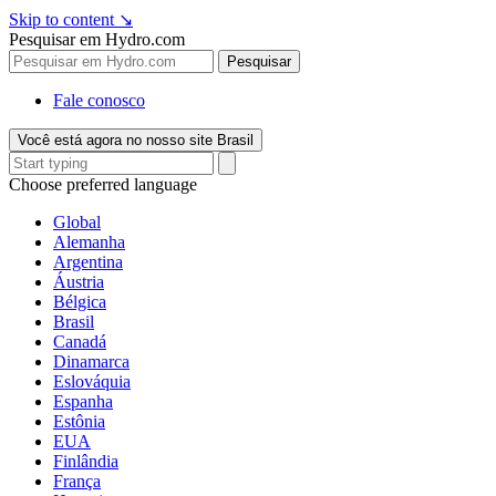
Skip to content
↘
Pesquisar em Hydro.com
Pesquisar
Fale conosco
Você está agora no nosso site Brasil
Choose preferred language
Global
Alemanha
Argentina
Áustria
Bélgica
Brasil
Canadá
Dinamarca
Eslováquia
Espanha
Estônia
EUA
Finlândia
França