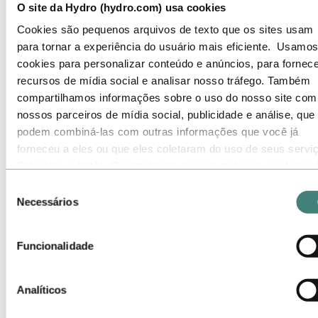
O site da Hydro (hydro.com) usa cookies
Produtos
Indústrias que atendemos
Cookies são pequenos arquivos de texto que os sites usam
Automotiva
para tornar a experiência do usuário mais eficiente. Usamos
Interior e componentes
Exterior
cookies para personalizar conteúdo e anúncios, para fornece
Carroçaria
recursos de mídia social e analisar nosso tráfego. Também
O alumínio na indústria automotiva – trens-de-
compartilhamos informações sobre o uso do nosso site com
força leves, resistentes e eficientes
O alumínio na indústria automotiva –
nossos parceiros de mídia social, publicidade e análise, que
Gerenciamento de temperatura do veículo
podem combiná-las com outras informações que você já
Veículos elétricos
forneceu a eles ou que eles coletaram do uso de seus servi
Construção e Edificação
Indústrias naval e offshore
Selecione o botão ‘Rejeitar’ para recusar todos os cookies n
Transportes
necessários. Selecione o botão ‘Permitir seleção’ para aceita
Seleção
HVACR
os cookies selecionados. Selecione o botão ‘Permitir todos’ 
Necessários
Energia solar e outras formas de energia
de
Design industrial
aceitar todos os tipos de cookies. Importante - Você pode
consentimento
Infraestrutura
desativar ou limitar o uso de cookies diretamente nas
Sistemas eletrônicos
Funcionalidade
configurações do seu navegador. Mas, lembre-se que ao faz
Engenharia geral
Sobre o alumínio
isso, é possível que alguns sites não funcionem como
Inovação e P&D
esperado.
Analíticos
Alumínio
Indústrias que atendemos