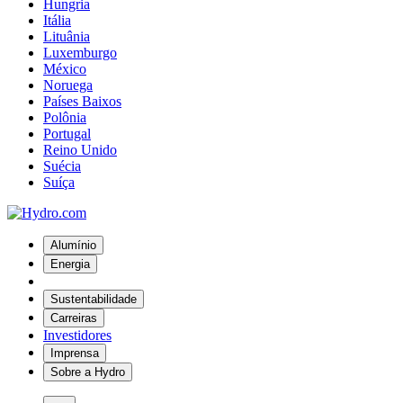
Hungria
Itália
Lituânia
Luxemburgo
México
Noruega
Países Baixos
Polônia
Portugal
Reino Unido
Suécia
Suíça
Alumínio
Energia
Sustentabilidade
Carreiras
Investidores
Imprensa
Sobre a Hydro