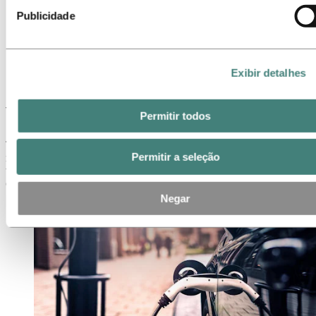
Automotiva
Publicidade
Veículos elétricos
O alumínio na indústria
Exibir detalhes
automotiva – o alumínio nos
veículos elétricos
Permitir todos
Tornar os veículos mais leves utilizando alumínio é uma das
Permitir a seleção
maneiras mais efetivas de melhorar a eficiência energética de
veículos elétricos e híbridos. A Hydro desenvolve e fabrica
componentes leves para veículos elétricos e híbridos.
Negar