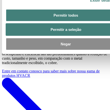
Exibir deta
Quando escolhe a Hydro, você está escolhendo o fornecedor de
soluções de tubos, tiras e chapas de alumínio para aplicações de
Permitir todos
aquecimento, ventilação, ar condicionado e refrigeração mais
ecológico do mercado. Você recebe uma solução baseada em um
material infinitamente reciclável e que beneficia o seu negócio, bem
como o ambiente ao seu redor.
Permitir a seleção
Soluções de tubos de última geração
Negar
Devido às propriedades físicas do alumínio, os ganhos de
desempenho e eficiência são tão predominantes quanto a redução de
custo, tamanho e peso, em comparação com o metal
tradicionalmente escolhido, o cobre.
Entre em contato conosco para saber mais sobre nossa gama de
produtos HVACR