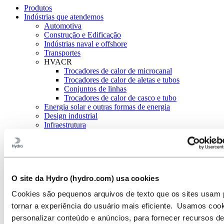
Produtos
Indústrias que atendemos
Automotiva
Construção e Edificação
Indústrias naval e offshore
Transportes
HVACR
Trocadores de calor de microcanal
Trocadores de calor de aletas e tubos
Conjuntos de linhas
Trocadores de calor de casco e tubo
Energia solar e outras formas de energia
Design industrial
Infraestrutura
Sistemas eletrônicos
Engenharia geral
Sobre o alumínio
Inovação e P&D
Alumínio
O site da Hydro (hydro.com) usa cookies
Indústrias que atendemos
Cookies são pequenos arquivos de texto que os sites usam 
HVACR
tornar a experiência do usuário mais eficiente. Usamos coo
O alumínio para a próxima geração
personalizar conteúdo e anúncios, para fornecer recursos d