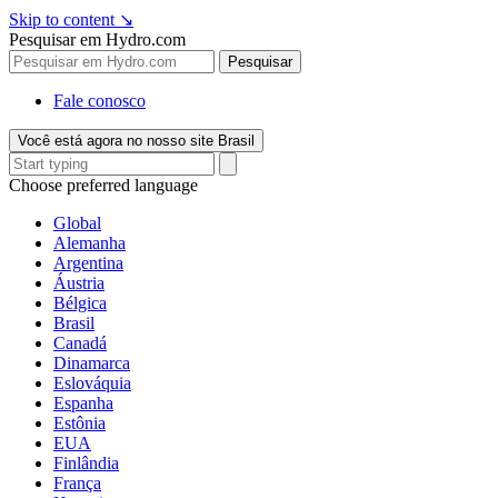
Skip to content
↘
Pesquisar em Hydro.com
Pesquisar
Fale conosco
Você está agora no nosso site Brasil
Choose preferred language
Global
Alemanha
Argentina
Áustria
Bélgica
Brasil
Canadá
Dinamarca
Eslováquia
Espanha
Estônia
EUA
Finlândia
França