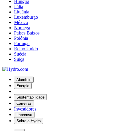
Hungria
Itália
Lituânia
Luxemburgo
México
Noruega
Países Baixos
Polônia
Portugal
Reino Unido
Suécia
Suíça
Alumínio
Energia
Sustentabilidade
Carreiras
Investidores
Imprensa
Sobre a Hydro