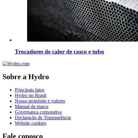
Trocadores de calor de casco e tubo
Sobre a Hydro
Principais fatos
Hydro no Brasil
Nosso propósito e valores
Manual da marca
Governança corporativa
Declaração de Transparência
Website cookies
Fale conosco