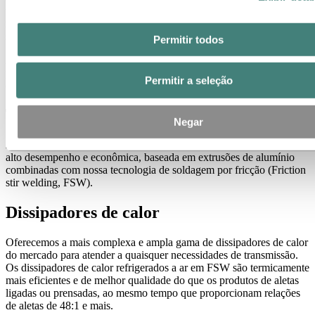
transferir enormes quantidades de energia e também dependem das
nossas caixas de motor e dos barramentos em suas cadeias de
suprimento de energia.
Permitir todos
A Hydro oferece tecnologias e componentes para resfriar ou
proteger equipamentos na cadeia de suprimento de energia, tais
Permitir a seleção
como:
Tecnologia avançada de resfriamento
Negar
A Hydro desenvolveu uma solução de resfriamento de líquidos de
alto desempenho e econômica, baseada em extrusões de alumínio
combinadas com nossa tecnologia de soldagem por fricção (Friction
stir welding, FSW).
Dissipadores de calor
Oferecemos a mais complexa e ampla gama de dissipadores de calor
do mercado para atender a quaisquer necessidades de transmissão.
Os dissipadores de calor refrigerados a ar em FSW são termicamente
mais eficientes e de melhor qualidade do que os produtos de aletas
ligadas ou prensadas, ao mesmo tempo que proporcionam relações
de aletas de 48:1 e mais.