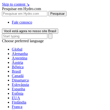
Skip to content
↘
Pesquisar em Hydro.com
Pesquisar
Fale conosco
Você está agora no nosso site Brasil
Choose preferred language
Global
Alemanha
Argentina
Áustria
Bélgica
Brasil
Canadá
Dinamarca
Eslováquia
Espanha
Estônia
EUA
Finlândia
França