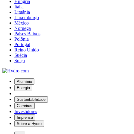
Hungria
Itália
Lituânia
Luxemburgo
México
Noruega
Países Baixos
Polônia
Portugal
Reino Unido
Suécia
Suíça
Alumínio
Energia
Sustentabilidade
Carreiras
Investidores
Imprensa
Sobre a Hydro