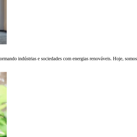
ormando indústrias e sociedades com energias renováveis. Hoje, somos 