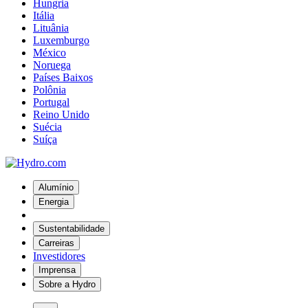
Hungria
Itália
Lituânia
Luxemburgo
México
Noruega
Países Baixos
Polônia
Portugal
Reino Unido
Suécia
Suíça
Alumínio
Energia
Sustentabilidade
Carreiras
Investidores
Imprensa
Sobre a Hydro