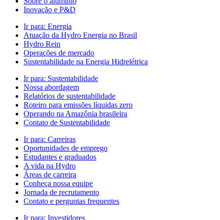
Sobre o alumínio
Inovação e P&D
Ir para:
Energia
Atuação da Hydro Energia no Brasil
Hydro Rein
Operações de mercado
Sustentabilidade na Energia Hidrelétrica
Ir para:
Sustentabilidade
Nossa abordagem
Relatórios de sustentabilidade
Roteiro para emissões líquidas zero
Operando na Amazônia brasileira
Contato de Sustentabilidade
Ir para:
Carreiras
Oportunidades de emprego
Estudantes e graduados
A vida na Hydro
Áreas de carreira
Conheça nossa equipe
Jornada de recrutamento
Contato e perguntas frequentes
Ir para:
Investidores