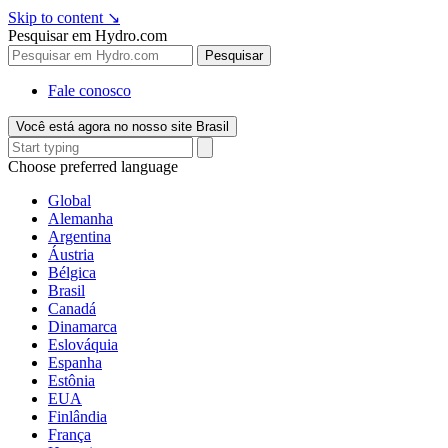
Skip to content
↘
Pesquisar em Hydro.com
Pesquisar
Fale conosco
Você está agora no nosso site Brasil
Choose preferred language
Global
Alemanha
Argentina
Áustria
Bélgica
Brasil
Canadá
Dinamarca
Eslováquia
Espanha
Estônia
EUA
Finlândia
França