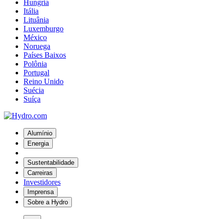
Hungria
Itália
Lituânia
Luxemburgo
México
Noruega
Países Baixos
Polônia
Portugal
Reino Unido
Suécia
Suíça
Alumínio
Energia
Sustentabilidade
Carreiras
Investidores
Imprensa
Sobre a Hydro