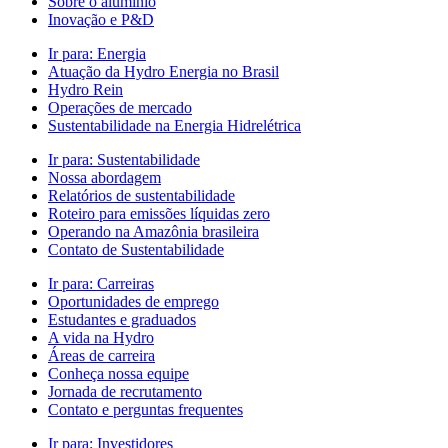
Sobre o alumínio
Inovação e P&D
Ir para:
Energia
Atuação da Hydro Energia no Brasil
Hydro Rein
Operações de mercado
Sustentabilidade na Energia Hidrelétrica
Ir para:
Sustentabilidade
Nossa abordagem
Relatórios de sustentabilidade
Roteiro para emissões líquidas zero
Operando na Amazônia brasileira
Contato de Sustentabilidade
Ir para:
Carreiras
Oportunidades de emprego
Estudantes e graduados
A vida na Hydro
Áreas de carreira
Conheça nossa equipe
Jornada de recrutamento
Contato e perguntas frequentes
Ir para:
Investidores