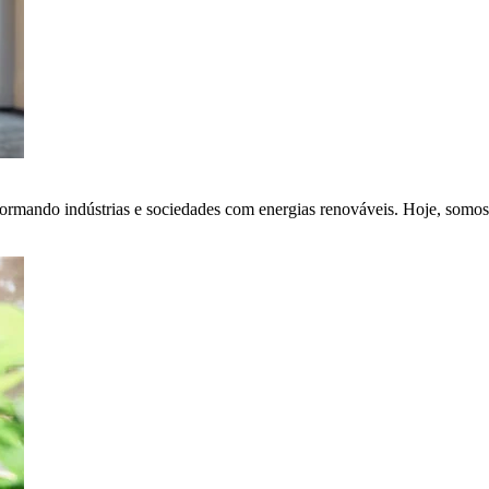
ormando indústrias e sociedades com energias renováveis. Hoje, somos 