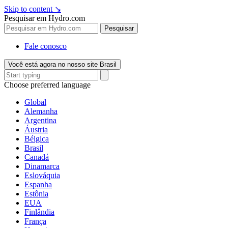
Skip to content
↘
Pesquisar em Hydro.com
Pesquisar
Fale conosco
Você está agora no nosso site Brasil
Choose preferred language
Global
Alemanha
Argentina
Áustria
Bélgica
Brasil
Canadá
Dinamarca
Eslováquia
Espanha
Estônia
EUA
Finlândia
França