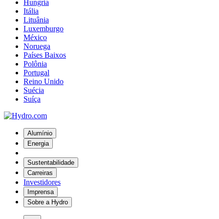
Hungria
Itália
Lituânia
Luxemburgo
México
Noruega
Países Baixos
Polônia
Portugal
Reino Unido
Suécia
Suíça
Alumínio
Energia
Sustentabilidade
Carreiras
Investidores
Imprensa
Sobre a Hydro