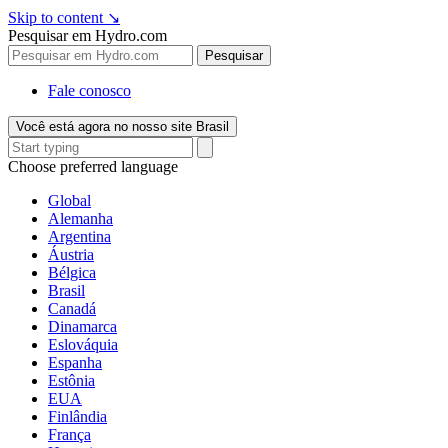
Skip to content
↘
Pesquisar em Hydro.com
Pesquisar
Fale conosco
Você está agora no nosso site Brasil
Choose preferred language
Global
Alemanha
Argentina
Áustria
Bélgica
Brasil
Canadá
Dinamarca
Eslováquia
Espanha
Estônia
EUA
Finlândia
França