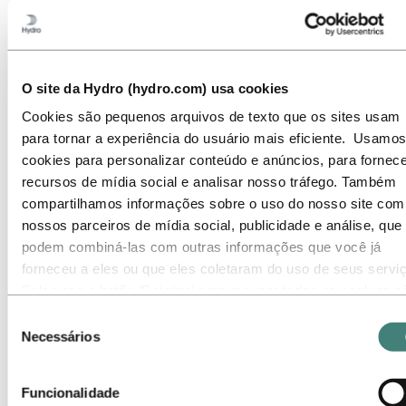
Oportunidades de emprego
Estudantes e graduados
A vida na Hydro
Áreas de carreira
Comunicação
O site da Hydro (hydro.com) usa cookies
Engenharia
Estratégia e desenvolvimento de negócios
Cookies são pequenos arquivos de texto que os sites usam
Excelência operacional
para tornar a experiência do usuário mais eficiente. Usamos
Finanças e contabilidade
cookies para personalizar conteúdo e anúncios, para fornece
Gerenciamento de projetos
Gestão da cadeia de suprimentos
recursos de mídia social e analisar nosso tráfego. Também
Gestão e negociação de portfólio
compartilhamos informações sobre o uso do nosso site com
Jurídico
nossos parceiros de mídia social, publicidade e análise, que
Manutenção
Pesquisa e Desenvolvimento
podem combiná-las com outras informações que você já
Produção
forneceu a eles ou que eles coletaram do uso de seus servi
Recursos Humanos
Selecione o botão ‘Rejeitar’ para recusar todos os cookies n
Saúde, Segurança e Meio Ambiente (HSE)
Suprimentos
necessários. Selecione o botão ‘Permitir seleção’ para aceita
Seleção
Sustentabilidade
os cookies selecionados. Selecione o botão ‘Permitir todos’ 
Necessários
de
Tecnologia da Informação
aceitar todos os tipos de cookies. Importante - Você pode
Vendas e marketing
consentimento
Conheça nossa equipe
desativar ou limitar o uso de cookies diretamente nas
Jornada de recrutamento
Funcionalidade
configurações do seu navegador. Mas, lembre-se que ao faz
Contato e perguntas frequentes