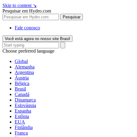
Skip to content
↘
Pesquisar em Hydro.com
Pesquisar
Fale conosco
Você está agora no nosso site Brasil
Choose preferred language
Global
Alemanha
Argentina
Áustria
Bélgica
Brasil
Canadá
Dinamarca
Eslováquia
Espanha
Estônia
EUA
Finlândia
França