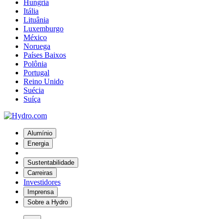
Hungria
Itália
Lituânia
Luxemburgo
México
Noruega
Países Baixos
Polônia
Portugal
Reino Unido
Suécia
Suíça
Alumínio
Energia
Sustentabilidade
Carreiras
Investidores
Imprensa
Sobre a Hydro