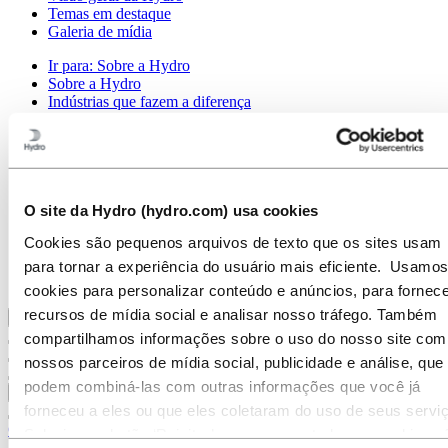
Temas em destaque
Galeria de mídia
Ir para:
Sobre a Hydro
Sobre a Hydro
Indústrias que fazem a diferença
Nosso propósito e valores
Nossa Estratégia
Localizações da Hydro no Brasil
Nossos negócios
Nossa história
Gerenciamento e Organização
O site da Hydro (hydro.com) usa cookies
Governança corporativa
Cookies são pequenos arquivos de texto que os sites usam
Suprimentos
Patrocínios
para tornar a experiência do usuário mais eficiente. Usamos
Stories By Hydro
cookies para personalizar conteúdo e anúncios, para fornece
recursos de mídia social e analisar nosso tráfego. Também
Voltar ao menu principal
compartilhamos informações sobre o uso do nosso site com
nossos parceiros de mídia social, publicidade e análise, que
podem combiná-las com outras informações que você já
Fechar
forneceu a eles ou que eles coletaram do uso de seus servi
Carreiras
Selecione o botão ‘Rejeitar’ para recusar todos os cookies n