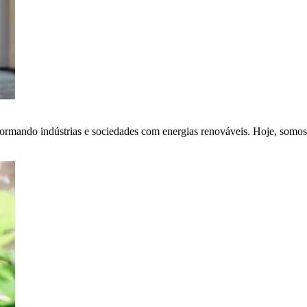
ormando indústrias e sociedades com energias renováveis. Hoje, somos 