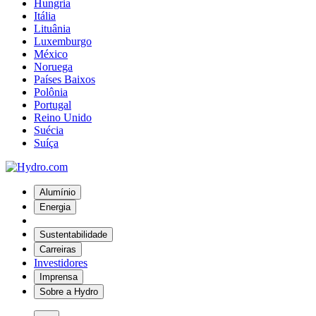
Hungria
Itália
Lituânia
Luxemburgo
México
Noruega
Países Baixos
Polônia
Portugal
Reino Unido
Suécia
Suíça
Alumínio
Energia
Sustentabilidade
Carreiras
Investidores
Imprensa
Sobre a Hydro