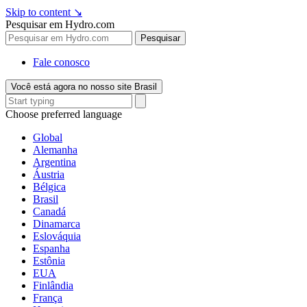
Skip to content
↘
Pesquisar em Hydro.com
Pesquisar
Fale conosco
Você está agora no nosso site Brasil
Choose preferred language
Global
Alemanha
Argentina
Áustria
Bélgica
Brasil
Canadá
Dinamarca
Eslováquia
Espanha
Estônia
EUA
Finlândia
França