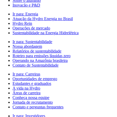
Sobre o alumínio
Inovação e P&D
Ir para:
Energia
Atuação da Hydro Energia no Brasil
Hydro Rein
Operações de mercado
Sustentabilidade na Energia Hidrelétrica
Ir para:
Sustentabilidade
Nossa abordagem
Relatórios de sustentabilidade
Roteiro para emissões líquidas zero
Operando na Amazônia brasileira
Contato de Sustentabilidade
Ir para:
Carreiras
Oportunidades de emprego
Estudantes e graduados
A vida na Hydro
Áreas de carreira
Conheça nossa equipe
Jornada de recrutamento
Contato e perguntas frequentes
Ir para:
Investidores