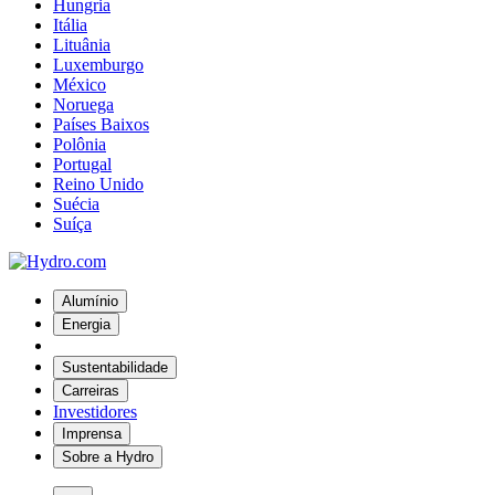
Hungria
Itália
Lituânia
Luxemburgo
México
Noruega
Países Baixos
Polônia
Portugal
Reino Unido
Suécia
Suíça
Alumínio
Energia
Sustentabilidade
Carreiras
Investidores
Imprensa
Sobre a Hydro