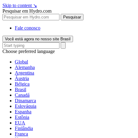
Skip to content
↘
Pesquisar em Hydro.com
Pesquisar
Fale conosco
Você está agora no nosso site Brasil
Choose preferred language
Global
Alemanha
Argentina
Áustria
Bélgica
Brasil
Canadá
Dinamarca
Eslováquia
Espanha
Estônia
EUA
Finlândia
França