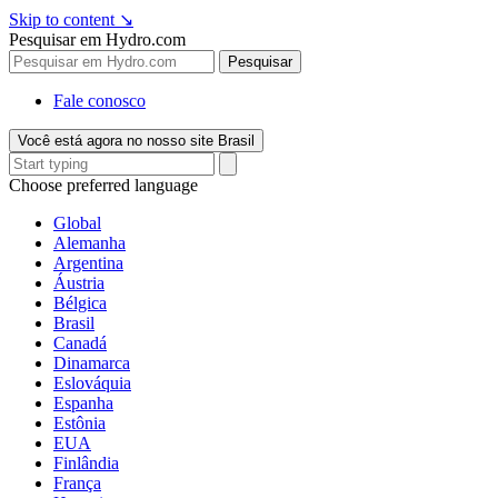
Skip to content
↘
Pesquisar em Hydro.com
Pesquisar
Fale conosco
Você está agora no nosso site Brasil
Choose preferred language
Global
Alemanha
Argentina
Áustria
Bélgica
Brasil
Canadá
Dinamarca
Eslováquia
Espanha
Estônia
EUA
Finlândia
França