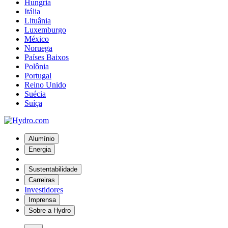
Hungria
Itália
Lituânia
Luxemburgo
México
Noruega
Países Baixos
Polônia
Portugal
Reino Unido
Suécia
Suíça
Alumínio
Energia
Sustentabilidade
Carreiras
Investidores
Imprensa
Sobre a Hydro