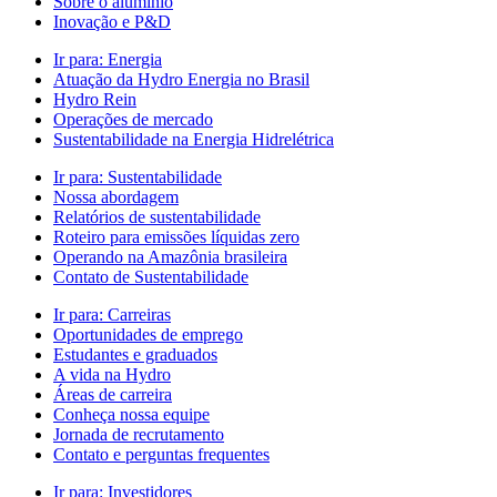
Sobre o alumínio
Inovação e P&D
Ir para:
Energia
Atuação da Hydro Energia no Brasil
Hydro Rein
Operações de mercado
Sustentabilidade na Energia Hidrelétrica
Ir para:
Sustentabilidade
Nossa abordagem
Relatórios de sustentabilidade
Roteiro para emissões líquidas zero
Operando na Amazônia brasileira
Contato de Sustentabilidade
Ir para:
Carreiras
Oportunidades de emprego
Estudantes e graduados
A vida na Hydro
Áreas de carreira
Conheça nossa equipe
Jornada de recrutamento
Contato e perguntas frequentes
Ir para:
Investidores