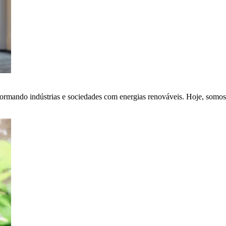
ormando indústrias e sociedades com energias renováveis. Hoje, somos 