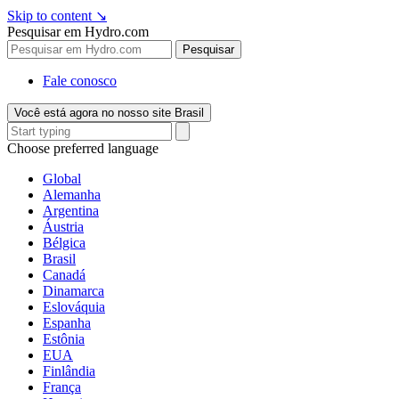
Skip to content
↘
Pesquisar em Hydro.com
Pesquisar
Fale conosco
Você está agora no nosso site Brasil
Choose preferred language
Global
Alemanha
Argentina
Áustria
Bélgica
Brasil
Canadá
Dinamarca
Eslováquia
Espanha
Estônia
EUA
Finlândia
França