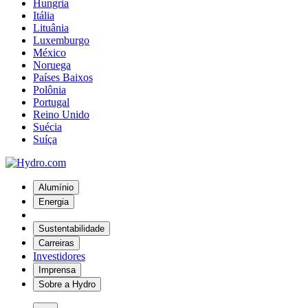
Hungria
Itália
Lituânia
Luxemburgo
México
Noruega
Países Baixos
Polônia
Portugal
Reino Unido
Suécia
Suíça
Alumínio
Energia
Sustentabilidade
Carreiras
Investidores
Imprensa
Sobre a Hydro