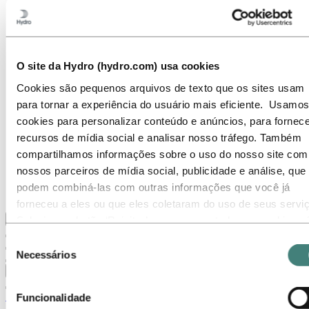
Temas em destaque
Galeria de mídia
Ir para:
Sobre a Hydro
Sobre a Hydro
O site da Hydro (hydro.com) usa cookies
Indústrias que fazem a diferença
Nosso propósito e valores
Cookies são pequenos arquivos de texto que os sites usam
Nossa Estratégia
para tornar a experiência do usuário mais eficiente. Usamos
Localizações da Hydro no Brasil
Nossos negócios
cookies para personalizar conteúdo e anúncios, para fornece
Nossa história
recursos de mídia social e analisar nosso tráfego. Também
Gerenciamento e Organização
compartilhamos informações sobre o uso do nosso site com
Governança corporativa
Suprimentos
nossos parceiros de mídia social, publicidade e análise, que
Patrocínios
podem combiná-las com outras informações que você já
Stories By Hydro
forneceu a eles ou que eles coletaram do uso de seus servi
Voltar ao menu principal
Selecione o botão ‘Rejeitar’ para recusar todos os cookies n
necessários. Selecione o botão ‘Permitir seleção’ para aceita
Seleção
os cookies selecionados. Selecione o botão ‘Permitir todos’ 
Necessários
de
aceitar todos os tipos de cookies. Importante - Você pode
Fechar
consentimento
desativar ou limitar o uso de cookies diretamente nas
Sobre a Hydro
Funcionalidade
configurações do seu navegador. Mas, lembre-se que ao faz