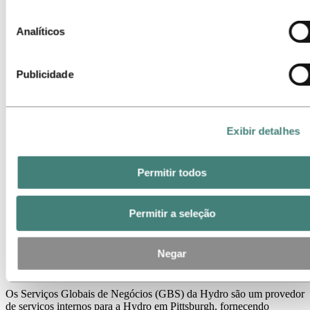
isso, é possível que alguns sites não funcionem como
Sobre a Hydro
Indústrias que fazem a diferença
esperado.
Analíticos
Nosso propósito e valores
Nossa Estratégia
Localizações da Hydro no Brasil
Barcarena
Publicidade
Belém
Itu
Paragominas
Rio de Janeiro
Exibir detalhes
Santo André
Tubarão
Nossos negócios
Permitir todos
Nossa história
Gerenciamento e Organização
Governança corporativa
Suprimentos
Permitir a seleção
Patrocínios
Stories By Hydro
Negar
Global Business Services Pittsburgh
Os Serviços Globais de Negócios (GBS) da Hydro são um provedor
de serviços internos para a Hydro em Pittsburgh, fornecendo