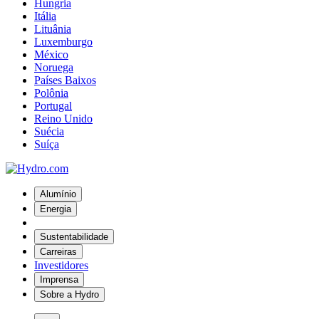
Hungria
Itália
Lituânia
Luxemburgo
México
Noruega
Países Baixos
Polônia
Portugal
Reino Unido
Suécia
Suíça
Alumínio
Energia
Sustentabilidade
Carreiras
Investidores
Imprensa
Sobre a Hydro