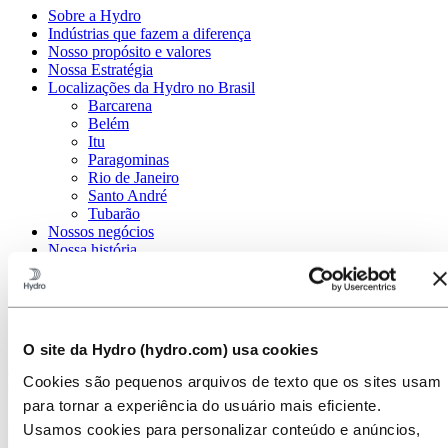
Sobre a Hydro
Indústrias que fazem a diferença
Nosso propósito e valores
Nossa Estratégia
Localizações da Hydro no Brasil
Barcarena
Belém
Itu
Paragominas
Rio de Janeiro
Santo André
Tubarão
Nossos negócios
Nossa história
Gerenciamento e Organização
Governança corporativa
Suprimentos
Patrocínios
Stories By Hydro
O site da Hydro (hydro.com) usa cookies
Hydro Mountain Top, PA
Cookies são pequenos arquivos de texto que os sites usam
para tornar a experiência do usuário mais eficiente.
A planta de extrusão da Hydro em Mountain Top, Pensilvânia,
Usamos cookies para personalizar conteúdo e anúncios,
EUA, oferece serviços de extrusão, usinagem, fabricação e