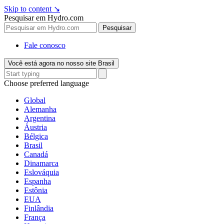
Skip to content
↘
Pesquisar em Hydro.com
Pesquisar
Fale conosco
Você está agora no nosso site Brasil
Choose preferred language
Global
Alemanha
Argentina
Áustria
Bélgica
Brasil
Canadá
Dinamarca
Eslováquia
Espanha
Estônia
EUA
Finlândia
França