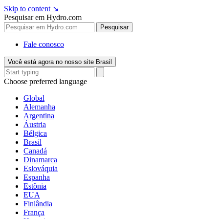
Skip to content
↘
Pesquisar em Hydro.com
Pesquisar
Fale conosco
Você está agora no nosso site Brasil
Choose preferred language
Global
Alemanha
Argentina
Áustria
Bélgica
Brasil
Canadá
Dinamarca
Eslováquia
Espanha
Estônia
EUA
Finlândia
França