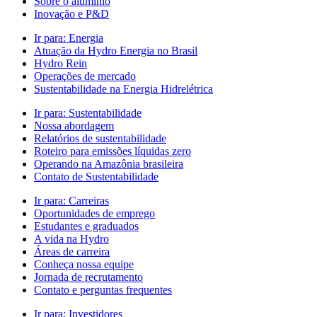
Sobre o alumínio
Inovação e P&D
Ir para:
Energia
Atuação da Hydro Energia no Brasil
Hydro Rein
Operações de mercado
Sustentabilidade na Energia Hidrelétrica
Ir para:
Sustentabilidade
Nossa abordagem
Relatórios de sustentabilidade
Roteiro para emissões líquidas zero
Operando na Amazônia brasileira
Contato de Sustentabilidade
Ir para:
Carreiras
Oportunidades de emprego
Estudantes e graduados
A vida na Hydro
Áreas de carreira
Conheça nossa equipe
Jornada de recrutamento
Contato e perguntas frequentes
Ir para:
Investidores