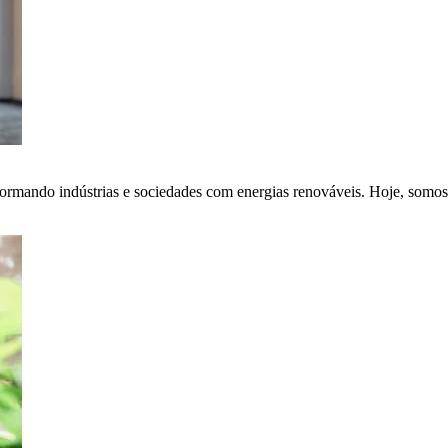
ormando indústrias e sociedades com energias renováveis. Hoje, somos 