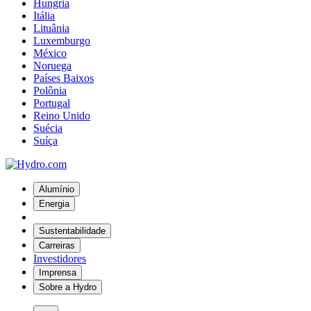
Hungria
Itália
Lituânia
Luxemburgo
México
Noruega
Países Baixos
Polônia
Portugal
Reino Unido
Suécia
Suíça
Alumínio
Energia
Sustentabilidade
Carreiras
Investidores
Imprensa
Sobre a Hydro