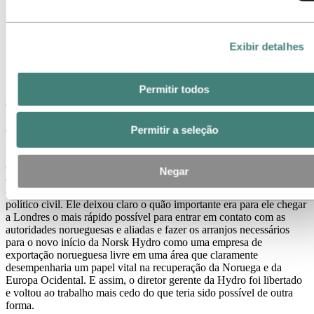
Exibir detalhes
Permitir todos
O tempo que Eriksen passou como prisioneiro é descrito em um
livro de Kristian Anker Olsen, que foi publicado dez anos depois em
Permitir a seleção
conexão com o 50º aniversário da Hydro:
Havia um campo de oficiais americanos bem ao lado do campo para
oficiais noruegueses. Dada a capacidade dos americanos de
Negar
distinguir entre o importante e o não importante, não foi difícil para
o diretor gerente Eriksen convencê-los de que ele era um prisioneiro
político civil. Ele deixou claro o quão importante era para ele chegar
a Londres o mais rápido possível para entrar em contato com as
autoridades norueguesas e aliadas e fazer os arranjos necessários
para o novo início da Norsk Hydro como uma empresa de
exportação norueguesa livre em uma área que claramente
desempenharia um papel vital na recuperação da Noruega e da
Europa Ocidental. E assim, o diretor gerente da Hydro foi libertado
e voltou ao trabalho mais cedo do que teria sido possível de outra
forma.