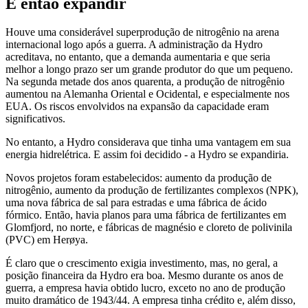
E então expandir
Houve uma considerável superprodução de nitrogênio na arena
internacional logo após a guerra. A administração da Hydro
acreditava, no entanto, que a demanda aumentaria e que seria
melhor a longo prazo ser um grande produtor do que um pequeno.
Na segunda metade dos anos quarenta, a produção de nitrogênio
aumentou na Alemanha Oriental e Ocidental, e especialmente nos
EUA. Os riscos envolvidos na expansão da capacidade eram
significativos.
No entanto, a Hydro considerava que tinha uma vantagem em sua
energia hidrelétrica. E assim foi decidido - a Hydro se expandiria.
Novos projetos foram estabelecidos: aumento da produção de
nitrogênio, aumento da produção de fertilizantes complexos (NPK),
uma nova fábrica de sal para estradas e uma fábrica de ácido
fórmico. Então, havia planos para uma fábrica de fertilizantes em
Glomfjord, no norte, e fábricas de magnésio e cloreto de polivinila
(PVC) em Herøya.
É claro que o crescimento exigia investimento, mas, no geral, a
posição financeira da Hydro era boa. Mesmo durante os anos de
guerra, a empresa havia obtido lucro, exceto no ano de produção
muito dramático de 1943/44. A empresa tinha crédito e, além disso,