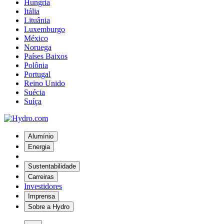
Hungria
Itália
Lituânia
Luxemburgo
México
Noruega
Países Baixos
Polônia
Portugal
Reino Unido
Suécia
Suíça
Alumínio
Energia
Sustentabilidade
Carreiras
Investidores
Imprensa
Sobre a Hydro