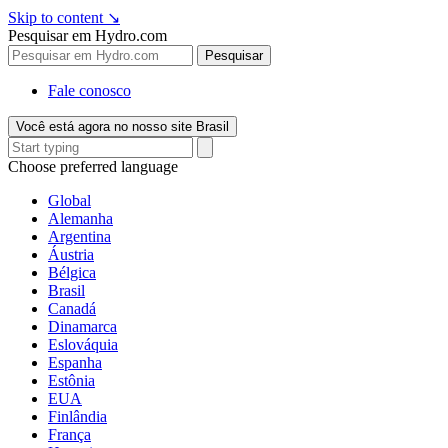
Skip to content
↘
Pesquisar em Hydro.com
Pesquisar
Fale conosco
Você está agora no nosso site Brasil
Choose preferred language
Global
Alemanha
Argentina
Áustria
Bélgica
Brasil
Canadá
Dinamarca
Eslováquia
Espanha
Estônia
EUA
Finlândia
França