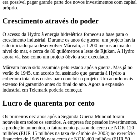
era possível pagar grande parte dos novos investimentos com capital
próprio.
Crescimento através do poder
O acesso da Hydro à energia hidrelétrica forneceu a base para o
crescimento industrial. Durante os anos de guerra, um projeto havia
sido iniciado para desenvolver Mårvatn, a 1.200 metros acima do
nível do mar, e cerca de 80 quilômetros a leste de Rjukan. A Hydro
agora via isso como um projeto óbvio a ser executado.
Mårvatn havia sido assumida pelo estado após a guerra. Mas já no
verão de 1945, um acordo foi assinado que garantia à Hydro a
cobertura total dos custos para concluir o projeto. Um acordo mais
extenso foi garantido antes do final do ano. Agora a expansão
industrial em Telemark poderia começar.
Lucro de quarenta por cento
Os primeiros dez anos após a Segunda Guerra Mundial foram
notáveis em todos os sentidos. A empresa fez pesados investimentos,
a produção aumentou, o faturamento passou de cerca de NOK 120
milhões (EUR 15 milhões na taxa de câmbio de 2003) no exercício
financeiro de 1945/46 para cerca de NOK 400 milhões (EUR 50