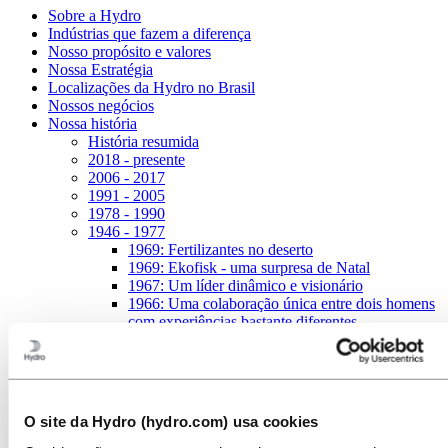
Sobre a Hydro
Indústrias que fazem a diferença
Nosso propósito e valores
Nossa Estratégia
Localizações da Hydro no Brasil
Nossos negócios
Nossa história
História resumida
2018 - presente
2006 - 2017
1991 - 2005
1978 - 1990
1946 - 1977
1969: Fertilizantes no deserto
1969: Ekofisk - uma surpresa de Natal
1967: Um líder dinâmico e visionário
1966: Uma colaboração única entre dois homens
com experiências bastante diferentes
1963: Trabalho para os pescadores em terra
1950: O metal é magnésio, o carro é o Fusca
1947: Årdal: luz no fim de um longo túnel
1946: Recuperação
1929 - 1945
O site da Hydro (hydro.com) usa cookies
1918 - 1928
1900 - 1917