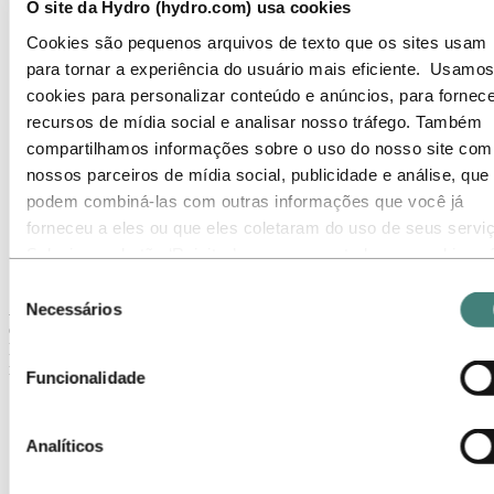
O site da Hydro (hydro.com) usa cookies
CEO e Presidente do Conselho de Administração
Gerenciamento e Organização
Cookies são pequenos arquivos de texto que os sites usam
Governança corporativa
para tornar a experiência do usuário mais eficiente. Usamos
Suprimentos
cookies para personalizar conteúdo e anúncios, para fornece
Patrocínios
Stories By Hydro
recursos de mídia social e analisar nosso tráfego. Também
compartilhamos informações sobre o uso do nosso site com
Sobre a Hydro
nossos parceiros de mídia social, publicidade e análise, que
Nossa história
1946 - 1977
podem combiná-las com outras informações que você já
1969: Ekofisk - uma surpresa de Natal
forneceu a eles ou que eles coletaram do uso de seus servi
Selecione o botão ‘Rejeitar’ para recusar todos os cookies n
1969: Ekofisk - uma surpresa de Natal
necessários. Selecione o botão ‘Permitir seleção’ para aceita
Seleção
os cookies selecionados. Selecione o botão ‘Permitir todos’ 
Necessários
As autoridades norueguesas deram um presente de Natal à Hydro
de
em 1969; uma descoberta de petróleo havia sido feita no Mar do
aceitar todos os tipos de cookies. Importante - Você pode
consentimento
Norte, talvez uma grande descoberta. Seu nome seria Ekofisk, e isso
desativar ou limitar o uso de cookies diretamente nas
representava a entrada da Hydro na era do petróleo.
Funcionalidade
configurações do seu navegador. Mas, lembre-se que ao faz
isso, é possível que alguns sites não funcionem como
esperado.
Analíticos