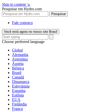
Skip to content
↘
Pesquisar em Hydro.com
Pesquisar
Fale conosco
Você está agora no nosso site Brasil
Choose preferred language
Global
Alemanha
Argentina
Áustria
Bélgica
Brasil
Canadá
Dinamarca
Eslováquia
Espanha
Estônia
EUA
Finlândia
França