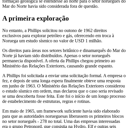
formação geológica se estendesse ao norte para o setor norueguês do
Mar do Norte havia sido considerada fora de questão.
A primeira exploração
No entanto, a Phillips solicitou no outono de 1962 direitos
exclusivos para explorar petróleo e gás, oferecendo em troca à
Noruega um estudo sísmico no valor de USD 1 milhão.
Os direitos para áreas nos setores britânico e dinamarquês do Mar do
Norte já haviam sido distribuídos. Apenas o setor norueguês
permanecia disponível. A oferta da Phillips chegou primeiro ao
Ministério das Relações Exteriores, causando grande espanto.
A Phillips foi solicitada a enviar uma solicitação formal. A empresa o
fez, e depois de uma longa espera finalmente obteve uma resposta
em junho de 1963. O Ministério das Relações Exteriores considerou
o estudo sísmico em ordem, mas declarou que o caso seria revisado
se uma descoberta fosse feita. Este foi o início de um longo processo
de estabelecimento de estruturas, regras e rotinas.
Em maio de 1965, um framework suficiente havia sido elaborado
para que as autoridades norueguesas liberassem os primeiros blocos
no setor norueguês - 278 no total. Uma das empresas interessadas
era o grupo Petronord, que consistia na Hydro, Elf e outras seis