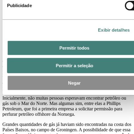
Publicidade
Exibir detalhes
Early finds of hydrocarbons using Ocean Rig in the
well on the Cod field helped to raise hopes of there
being oil in the seabed below the North Sea.
Permitir todos
Seis anos antes, o conselho da Hydro havia se reunido em Notodden
e declarado que era hora de ingressar no setor de petróleo e gás. A
Permitir a seleção
empresa queria garantir acesso estável ao petróleo como matéria-
prima e como energia para suas instalações. Em Porsgrunn, o
trabalho já estava em andamento na conversão da produção de
amônia para o uso de petróleo como matéria-prima. Um passo vital
Negar
para a empresa manter sua vantagem competitiva.
Inicialmente, não muitas pessoas esperavam encontrar petróleo ou
gás sob o Mar do Norte. Mas algumas sim, entre elas a Phillips
Petroleum, que foi a primeira empresa a solicitar permissão para
perfurar petróleo offshore da Noruega.
Grandes quantidades de gás já haviam sido encontradas na costa dos
Países Baixos, no campo de Groningen. A possibilidade de que essa