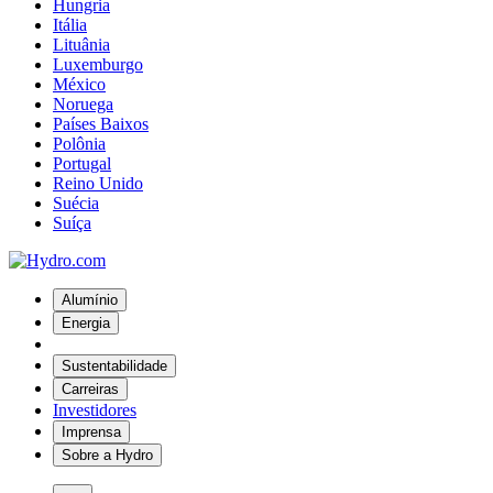
Hungria
Itália
Lituânia
Luxemburgo
México
Noruega
Países Baixos
Polônia
Portugal
Reino Unido
Suécia
Suíça
Alumínio
Energia
Sustentabilidade
Carreiras
Investidores
Imprensa
Sobre a Hydro