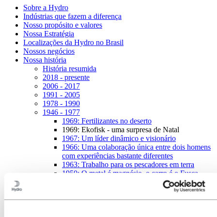
Sobre a Hydro
Indústrias que fazem a diferença
Nosso propósito e valores
Nossa Estratégia
Localizações da Hydro no Brasil
Nossos negócios
Nossa história
História resumida
2018 - presente
2006 - 2017
1991 - 2005
1978 - 1990
1946 - 1977
1969: Fertilizantes no deserto
1969: Ekofisk - uma surpresa de Natal
1967: Um líder dinâmico e visionário
1966: Uma colaboração única entre dois homens
com experiências bastante diferentes
1963: Trabalho para os pescadores em terra
1950: O metal é magnésio, o carro é o Fusca
1947: Årdal: luz no fim de um longo túnel
1946: Recuperação
1929 - 1945
1918 - 1928
1900 - 1917