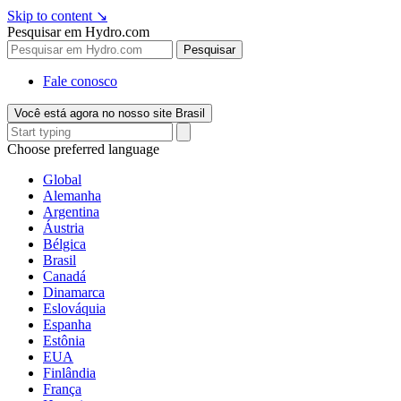
Skip to content
↘
Pesquisar em Hydro.com
Pesquisar
Fale conosco
Você está agora no nosso site Brasil
Choose preferred language
Global
Alemanha
Argentina
Áustria
Bélgica
Brasil
Canadá
Dinamarca
Eslováquia
Espanha
Estônia
EUA
Finlândia
França