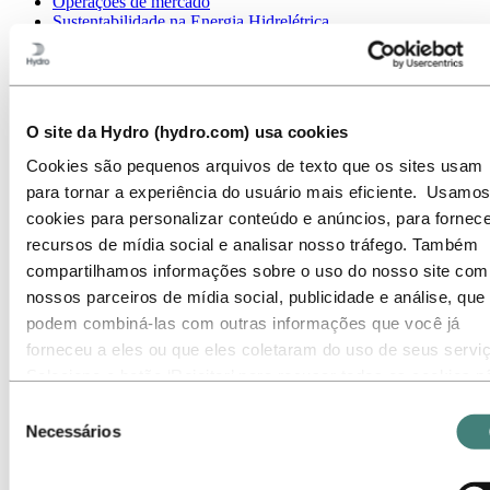
Operações de mercado
Sustentabilidade na Energia Hidrelétrica
Ir para:
Sustentabilidade
Nossa abordagem
Relatórios de sustentabilidade
Roteiro para emissões líquidas zero
O site da Hydro (hydro.com) usa cookies
Operando na Amazônia brasileira
Contato de Sustentabilidade
Cookies são pequenos arquivos de texto que os sites usam
para tornar a experiência do usuário mais eficiente. Usamos
Ir para:
Carreiras
Oportunidades de emprego
cookies para personalizar conteúdo e anúncios, para fornece
Estudantes e graduados
recursos de mídia social e analisar nosso tráfego. Também
A vida na Hydro
compartilhamos informações sobre o uso do nosso site com
Áreas de carreira
Conheça nossa equipe
nossos parceiros de mídia social, publicidade e análise, que
Jornada de recrutamento
podem combiná-las com outras informações que você já
Contato e perguntas frequentes
forneceu a eles ou que eles coletaram do uso de seus servi
Ir para:
Investidores
Selecione o botão ‘Rejeitar’ para recusar todos os cookies n
Contatos de investidores
necessários. Selecione o botão ‘Permitir seleção’ para aceita
Seleção
Ir para:
Imprensa
os cookies selecionados. Selecione o botão ‘Permitir todos’ 
Necessários
de
Contatos de meios de comunicação
aceitar todos os tipos de cookies. Importante - Você pode
consentimento
Notícias
desativar ou limitar o uso de cookies diretamente nas
Visão geral da Hydro