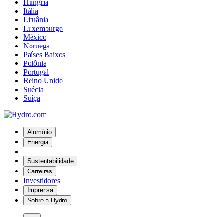
Hungria
Itália
Lituânia
Luxemburgo
México
Noruega
Países Baixos
Polônia
Portugal
Reino Unido
Suécia
Suíça
Alumínio
Energia
Sustentabilidade
Carreiras
Investidores
Imprensa
Sobre a Hydro