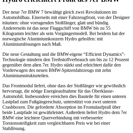
Der neue 7er BMW 7 bewältigt gleich zwei Revolutionen im
Automobilbau. Einerseits mit einer Fahrzeugfront, von der Designer
träumen: ohne vorragenden Stoßfänger, glatt und bündig.
Andererseits ist das neue Flaggschiff von BMW bis zu 55
Kilogramm leichter als sein Vorgängermodell. Bei beidem hat der
norwegische Aluminiumkonzern Hydro geholfen: mit
Aluminiumlösungen nach Maß.
Die neue Gestaltung und die BMW-eigene “Efficient Dynamics”-
Technologie mindern den Treibstoffverbrauch um bis zu 12 Prozent
gegenüber dem alten 7er. Hydro stärkt und erleichtert dafür den
Vorderwagen des neuen BMW-Spitzenfahrzeugs mit zehn
Aluminiumstrukturteilen.
Das Frontmodul liefert, ohne dass der Stoßfänger wie gewöhnlich
hervorragt, die nötige Energieaufnahme für das Oberklasse-
Automobil. Insbesondere erreichen dies Bauteile für einen unteren
Lastpfad zum Fußgängerschutz, unterstützt von zwei unteren
Crashboxen. Die geforderte Absorption im Frontalaufprall über
beide Lastpfade ist gewährleistet. Außerdem liefert Hydro dem 7er
BMW eine leichtere Querverbindung mit verbesserter
Torsionssteifigkeit zum vergleichbaren Preis wie bei einer
Stahllösung.