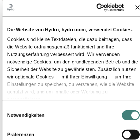
Die Website von Hydro, hydro.com, verwendet Cookies.
Über Hydro
Cookies sind kleine Textdateien, die dazu beitragen, dass
Hydro ist ein führendes Unternehmen für Aluminium und
die Website ordnungsgemäß funktioniert und Ihre
erneuerbare Energien, das Unternehmen und Partnerschaften für
Nutzungserfahrung verbessert wird. Wir verwenden
eine nachhaltigere Zukunft aufbaut. Wir beschäftigen
notwendige Cookies, um den grundlegenden Betrieb und die
32.000 Mitarbeiter an mehr als 140 Standorten in 40 Ländern.
Sicherheit der Website zu gewährleisten. Zusätzlich nutzen
Zu:
Aluminium
wir optionale Cookies — mit Ihrer Einwilligung — um Ihre
Produkte
Branchen, in denen wir tätig sind
Einstellungen zu speichern, zu verstehen, wie die Website
Über Aluminium
genutzt wird, und um Inhalte oder Werbung zu
Innovationen, Forschung und Entwicklung
personalisieren.
ALUMINIUM 2026
Einige Cookies werden von Drittanbietern gesetzt, deren
Einwilligungsauswahl
Zu:
Energie
Tools wir für Sicherheits‑, Analyse‑ oder Werbezwecke
Notwendigkeiten
verwenden. Diese Drittanbieter können die Informationen,
Zu:
Nachhaltigkeit
Unser Ansatz
die sie über Ihre Nutzung unserer Website sammeln, mit
Nachhaltigkeitsberichterstattung
Präferenzen
anderen Daten kombinieren, die Sie ihnen bereitgestellt
Roadmap zur Klimaneutralität