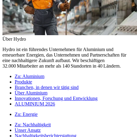
Über Hydro
Hydro ist ein führendes Unternehmen für Aluminium und
erneuerbare Energien, das Unternehmen und Partnerschaften für
eine nachhaltigere Zukunft aufbaut. Wir beschäftigen
32.000 Mitarbeiter an mehr als 140 Standorten in 40 Ländern.
Zu:
Aluminium
Produkte
Branchen, in denen wir tätig sind
Über Aluminium
Innovationen, Forschung und Entwicklung
ALUMINIUM 2026
Zu:
Energie
Zu:
Nachhaltigkeit
Unser Ansatz
Nachhaltigkeitsberichterstattung