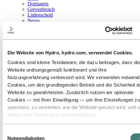
Dormagen
Grevenbroich
Lüdenscheid
Neuss
Offenburg
Rackwitz
Ulm
Uphusen
Standorte in der Schweiz
Die Website von Hydro, hydro.com, verwendet Cookies.
Publications
Beschaffung
Cookies sind kleine Textdateien, die dazu beitragen, dass di
Berichte von Hydro
Website ordnungsgemäß funktioniert und Ihre
Nutzungserfahrung verbessert wird. Wir verwenden notwend
Standorte in Deutschland
Cookies, um den grundlegenden Betrieb und die Sicherheit d
In Deutschland ist Hydro im Bereich Aluminium Metal und
Website zu gewährleisten. Zusätzlich nutzen wir optionale
Extrusions an acht Standorten vertreten.
Cookies — mit Ihrer Einwilligung — um Ihre Einstellungen zu
speichern, zu verstehen, wie die Website genutzt wird, und 
Inhalte oder Werbung zu personalisieren.
Einige Cookies werden von Drittanbietern gesetzt, deren Too
wir für Sicherheits‑, Analyse‑ oder Werbezwecke verwenden
Einwilligungsauswahl
Diese Drittanbieter können die Informationen, die sie über Ih
Notwendigkeiten