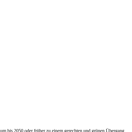
nium bis 2050 oder früher zu einem gerechten und grünen Übergang