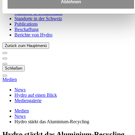
Ablehnen
Unsere Strategie
Standorte in Österreich
Standorte in Deutschland
Standorte in der Schweiz
Publications
Beschaffung
Berichte von Hydro
Zurück zum Hauptmenü
Schließen
Medien
News
Hydro auf einen Blick
Mediengalerie
Medien
News
Hydro stärkt das Aluminium-Recycling
Hydro stärkt das Aluminium-Recycling