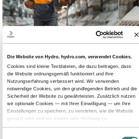
Über Hydro
Hydro ist ein führendes Unternehmen für Aluminium und
erneuerbare Energien, das Unternehmen und Partnerschaften für
eine nachhaltigere Zukunft aufbaut. Wir beschäftigen
Die Website von Hydro, hydro.com, verwendet Cookies.
32.000 Mitarbeiter an mehr als 140 Standorten in 40 Ländern.
Cookies sind kleine Textdateien, die dazu beitragen, dass
Zu:
Aluminium
die Website ordnungsgemäß funktioniert und Ihre
Produkte
Nutzungserfahrung verbessert wird. Wir verwenden
Branchen, in denen wir tätig sind
notwendige Cookies, um den grundlegenden Betrieb und die
Über Aluminium
Innovationen, Forschung und Entwicklung
Sicherheit der Website zu gewährleisten. Zusätzlich nutzen
ALUMINIUM 2026
wir optionale Cookies — mit Ihrer Einwilligung — um Ihre
Zu:
Energie
Einstellungen zu speichern, zu verstehen, wie die Website
genutzt wird, und um Inhalte oder Werbung zu
Zu:
Nachhaltigkeit
personalisieren.
Unser Ansatz
Nachhaltigkeitsberichterstattung
Einige Cookies werden von Drittanbietern gesetzt, deren
Einwilligungsauswahl
Roadmap zur Klimaneutralität