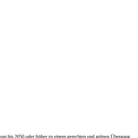
nium bis 2050 oder früher zu einem gerechten und grünen Übergang