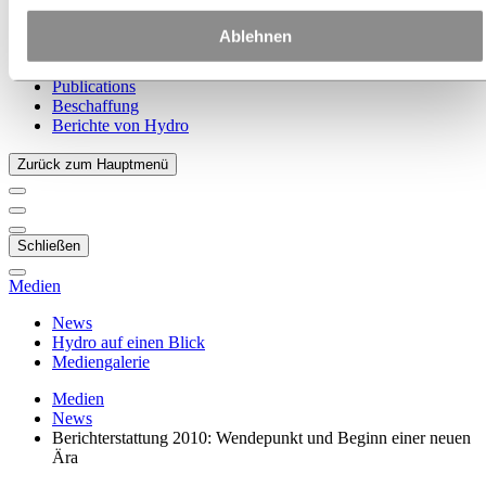
Unsere Strategie
Standorte in Österreich
Ablehnen
Standorte in Deutschland
Standorte in der Schweiz
Publications
Beschaffung
Berichte von Hydro
Zurück zum Hauptmenü
Schließen
Medien
News
Hydro auf einen Blick
Mediengalerie
Medien
News
Berichterstattung 2010: Wendepunkt und Beginn einer neuen
Ära