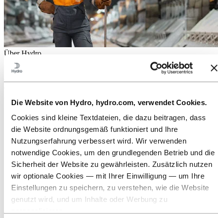
Über Hydro
Hydro ist ein führendes Unternehmen für Aluminium und
erneuerbare Energien, das Unternehmen und Partnerschaften für
eine nachhaltigere Zukunft aufbaut. Wir beschäftigen
32.000 Mitarbeiter an mehr als 140 Standorten in 40 Ländern.
Die Website von Hydro, hydro.com, verwendet Cookies.
Zu:
Aluminium
Cookies sind kleine Textdateien, die dazu beitragen, dass
Produkte
die Website ordnungsgemäß funktioniert und Ihre
Branchen, in denen wir tätig sind
Über Aluminium
Nutzungserfahrung verbessert wird. Wir verwenden
Innovationen, Forschung und Entwicklung
notwendige Cookies, um den grundlegenden Betrieb und die
ALUMINIUM 2026
Sicherheit der Website zu gewährleisten. Zusätzlich nutzen
Zu:
Energie
wir optionale Cookies — mit Ihrer Einwilligung — um Ihre
Einstellungen zu speichern, zu verstehen, wie die Website
Zu:
Nachhaltigkeit
Unser Ansatz
genutzt wird, und um Inhalte oder Werbung zu
Nachhaltigkeitsberichterstattung
personalisieren.
Roadmap zur Klimaneutralität