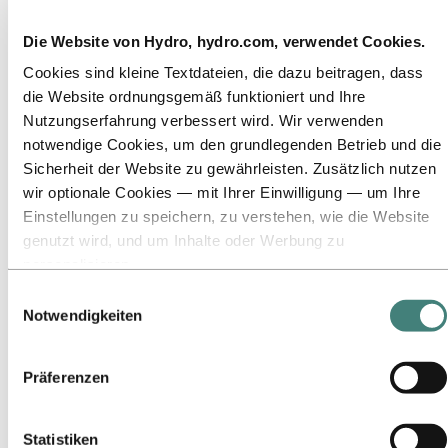
Tätigkeit im brasilianischen Amazonasgebiet
Ansprechpartner für Nachhaltigkeit
Die Website von Hydro, hydro.com, verwendet Cookies.
Zu:
Karriere
Cookies sind kleine Textdateien, die dazu beitragen, dass
Offene Stellen
die Website ordnungsgemäß funktioniert und Ihre
Ausbildung bei Hydro
Studierende und Absolventen
Nutzungserfahrung verbessert wird. Wir verwenden
Arbeiten bei Hydro
notwendige Cookies, um den grundlegenden Betrieb und die
Karrierebereiche
Sicherheit der Website zu gewährleisten. Zusätzlich nutzen
Lerne unsere Mitarbeitenden kennen
Bewerbungsprozess
wir optionale Cookies — mit Ihrer Einwilligung — um Ihre
Kontakt und FAQ
Einstellungen zu speichern, zu verstehen, wie die Website
genutzt wird, und um Inhalte oder Werbung zu
Zu:
Investoren
Investoren
personalisieren.
Einige Cookies werden von Drittanbietern gesetzt, deren
Einwilligungsauswahl
Zu:
Medien
Tools wir für Sicherheits‑, Analyse‑ oder Werbezwecke
News
Notwendigkeiten
Hydro auf einen Blick
verwenden. Diese Drittanbieter können die Informationen,
Mediengalerie
die sie über Ihre Nutzung unserer Website sammeln, mit
Präferenzen
Zu:
Über Hydro
anderen Daten kombinieren, die Sie ihnen bereitgestellt
Das ist Hydro
haben oder die sie über Ihre Nutzung ihrer Dienste
Wichtige Industrien schaffen
gesammelt haben. Der Drittanbieter, der für ein
Unser Zweck und unsere Werte
Statistiken