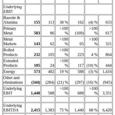
Underlying
EBIT:
Bauxite &
Alumina
155
113
38 %
162
(4) %
633
Primary
>100
>100
Metal
583
86
%
(169)
%
617
Metal
>100
>100
Markets
143
62
%
65
%
321
Rolled
>100
Products
232
105
%
223
4 %
864
Extruded
>100
Products
105
24
%
117
(10) %
444
Energy
573
482
19 %
588
(3) %
1,416
Other and
eliminations
(344)
(284)
(21) %
(297)
(16) %
(945)
Underlying
>100
>100
EBIT
1,448
588
%
688
%
3,351
Underlying
EBITDA
2,415
1,383
75 %
1,440
68 %
6,420