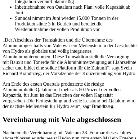
Integration verläuft planmäßig
Inbetriebnahme von Qatalum nach Plan, volle Kapazität ab
Juni
Sunndal nimmt im Juni wieder 15.000 Tonnen in der
Produktionslinie 3 in Betrieb und bereitet die
Wiederaufnahme der vollen Produktion vor
„Der Abschluss der Transaktion und die Übernahme des
Aluminiumgeschäfts von Vale war ein Meilenstein in der Geschichte
von Hydro als globales und völlig integriertes
Aluminiumunternehmen. Diese Transaktion stellt die Versorgung
mit Bauxit und Tonerde für die Aluminiumerzeugung auf Jahrzehnte
sicher und bildet eine solide Plattform für die Zukunft“, sagt Svein
Richard Brandtzæg, der Vorsitzende der Konzernleitung von Hydro.
Am Ende des ersten Quartals produzierte die riesige
Aluminiumhütte Qatalum mit mehr als 60 Prozent der vollen
Kapazität, für Juni ist das Erreichen der vollen Kapazität
vorgesehen. Die Fertigstellung und volle Leistung bei Qatalum wird
der nächste Meilenstein für Hydro sein“, sagt Brandtzæg.
Vereinbarung mit Vale abgeschlossen
Nachdem die Vereinbarung mit Vale am 28. Februar dieses Jahres
abgeschlossen wurde, weist Hydro nun zum ersten Mal ein Ergebnis