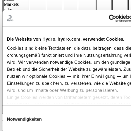
Markets
sales
volumes to
external
market (kmt)
467
417
12 %
414
13 %
1,717
Rolled
Products
Die Website von Hydro, hydro.com, verwendet Cookies.
sales
Cookies sind kleine Textdateien, die dazu beitragen, dass di
volumes to
external
ordnungsgemäß funktioniert und Ihre Nutzungserfahrung ver
market (kmt)
245
234
5 %
231
6 %
945
wird. Wir verwenden notwendige Cookies, um den grundleg
Extruded
Betrieb und die Sicherheit der Website zu gewährleisten. Zus
Products
nutzen wir optionale Cookies — mit Ihrer Einwilligung — um 
sales
volumes to
Einstellungen zu speichern, zu verstehen, wie die Website g
external
wird, und um Inhalte oder Werbung zu personalisieren.
market (kmt)
136
127
8 %
128
6 %
529
Einige Cookies werden von Drittanbietern gesetzt, deren Tool
Power
Sicherheits‑, Analyse‑ oder Werbezwecke verwenden. Diese
production
(GWh)
2,308
2,263
2 %
2,781
(17) %
8,144
Drittanbieter können die Informationen, die sie über Ihre Nut
Einwilligungsauswahl
unserer Website sammeln, mit anderen Daten kombinieren, d
Notwendigkeiten
Pro forma underlying financial and operating
ihnen bereitgestellt haben oder die sie über Ihre Nutzung ihre
results