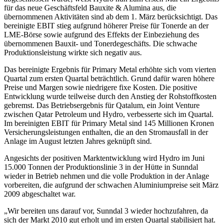
für das neue Geschäftsfeld Bauxite & Alumina aus, die
übernommenen Aktivitäten sind ab dem 1. März berücksichtigt. Das
bereinigte EBIT stieg aufgrund höherer Preise für Tonerde an der
LME-Börse sowie aufgrund des Effekts der Einbeziehung des
übernommenen Bauxit- und Tonerdegeschäfts. Die schwache
Produktionsleistung wirkte sich negativ aus.
Das bereinigte Ergebnis für Primary Metal erhöhte sich vom vierten
Quartal zum ersten Quartal beträchtlich. Grund dafür waren höhere
Preise und Margen sowie niedrigere fixe Kosten. Die positive
Entwicklung wurde teilweise durch den Anstieg der Rohstoffkosten
gebremst. Das Betriebsergebnis für Qatalum, ein Joint Venture
zwischen Qatar Petroleum und Hydro, verbesserte sich im Quartal.
Im bereinigten EBIT für Primary Metal sind 145 Millionen Kronen
Versicherungsleistungen enthalten, die an den Stromausfall in der
Anlage im August letzten Jahres geknüpft sind.
Angesichts der positiven Marktentwicklung wird Hydro im Juni
15.000 Tonnen der Produktionslinie 3 in der Hütte in Sunndal
wieder in Betrieb nehmen und die volle Produktion in der Anlage
vorbereiten, die aufgrund der schwachen Aluminiumpreise seit März
2009 abgeschaltet war.
„Wir bereiten uns darauf vor, Sunndal 3 wieder hochzufahren, da
sich der Markt 2010 gut erholt und im ersten Quartal stabilisiert hat.