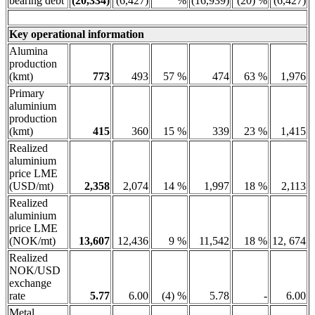
bearing debt
(20,334)
(6,427)
%
(16,939)
(20) %
(6,427)
Key operational information
Alumina
production
(kmt)
773
493
57 %
474
63 %
1,976
Primary
aluminium
production
(kmt)
415
360
15 %
339
23 %
1,415
Realized
aluminium
price LME
(USD/mt)
2,358
2,074
14 %
1,997
18 %
2,113
Realized
aluminium
price LME
(NOK/mt)
13,607
12,436
9 %
11,542
18 %
12, 674
Realized
NOK/USD
exchange
rate
5.77
6.00
(4) %
5.78
-
6.00
Metal