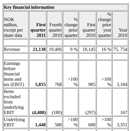
Key financial information
%
NOK
%
change
million,
First
Fourth
change
First
prior
except per
quarter
quarter
prior
quarter
year
Year
share data
2011
2010
quarter
2010
quarter
2010
Revenue
21,138
19,406
9 %
18,145
16 %
75, 754
Earnings
before
financial
items and
>100
>100
tax (EBIT)
5,855
768
%
985
%
3,184
Items
excluded
from
underlying
EBIT
(4,408)
(180)
(297)
167
Underlying
>100
>100
EBIT
1,448
588
%
688
%
3,351