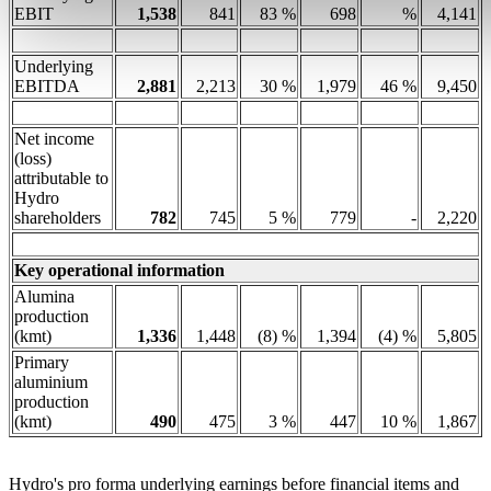
EBIT
1,538
841
83 %
698
%
4,141
Underlying
EBITDA
2,881
2,213
30 %
1,979
46 %
9,450
Net income
(loss)
attributable to
Hydro
shareholders
782
745
5 %
779
-
2,220
Key operational information
Alumina
production
(kmt)
1,336
1,448
(8) %
1,394
(4) %
5,805
Primary
aluminium
production
(kmt)
490
475
3 %
447
10 %
1,867
‎Hydro's pro forma underlying earnings before financial items and