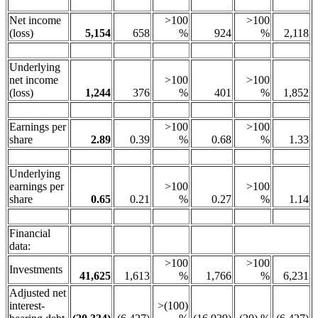
Net income
>100
>100
(loss)
5,154
658
%
924
%
2,118
Underlying
net income
>100
>100
(loss)
1,244
376
%
401
%
1,852
Earnings per
>100
>100
share
2.89
0.39
%
0.68
%
1.33
Underlying
earnings per
>100
>100
share
0.65
0.21
%
0.27
%
1.14
Financial
data:
>100
>100
Investments
41,625
1,613
%
1,766
%
6,231
Adjusted net
interest-
>(100)