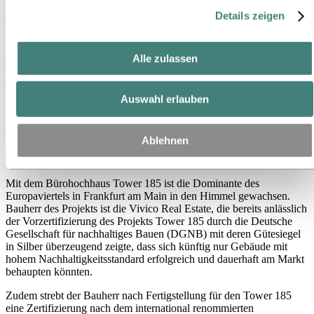
Ansprüchen
Details zeigen
Im Stadtzentrum von Frankfurt steht mit etwa 200 m Höhe der
Alle zulassen
riesige Tower 185. Ein anspruchsvoller Gebäudekomplex, ein neues
Wahrzeichen der Stadt. Das Gebäude ist bereits DGNB-
vorzertifiziert und soll das Umweltlabel Leed Gold erhalten.
Auswahl erlauben
In enger Kooperation entwickelten Fassadenspezialist FKN und
Systemhaus Hydro Building Systems zwei WICONA Element-
fassadenanwendungen, welche die maßgeschneiderte Erstellung für
Ablehnen
27.000 m2 Fassadenfläche termin- und budgetgerecht
gewährleisteten.
Mit dem Bürohochhaus Tower 185 ist die Dominante des
Europaviertels in Frankfurt am Main in den Himmel gewachsen.
Bauherr des Projekts ist die Vivico Real Estate, die bereits anlässlich
der Vorzertifizierung des Projekts Tower 185 durch die Deutsche
Gesellschaft für nachhaltiges Bauen (DGNB) mit deren Gütesiegel
in Silber überzeugend zeigte, dass sich künftig nur Gebäude mit
hohem Nachhaltigkeitsstandard erfolgreich und dauerhaft am Markt
behaupten könnten.
Zudem strebt der Bauherr nach Fertigstellung für den Tower 185
eine Zertifizierung nach dem international renommierten