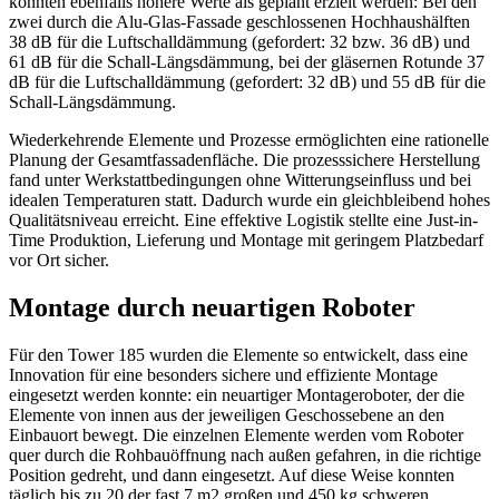
konnten ebenfalls höhere Werte als geplant erzielt werden: Bei den
zwei durch die Alu-Glas-Fassade geschlossenen Hochhaushälften
38 dB für die Luftschalldämmung (gefordert: 32 bzw. 36 dB) und
61 dB für die Schall-Längsdämmung, bei der gläsernen Rotunde 37
dB für die Luftschalldämmung (gefordert: 32 dB) und 55 dB für die
Schall-Längsdämmung.
Wiederkehrende Elemente und Prozesse ermöglichten eine rationelle
Planung der Gesamtfassadenfläche. Die prozesssichere Herstellung
fand unter Werkstattbedingungen ohne Witterungseinfluss und bei
idealen Temperaturen statt. Dadurch wurde ein gleichbleibend hohes
Qualitätsniveau erreicht. Eine effektive Logistik stellte eine Just-in-
Time Produktion, Lieferung und Montage mit geringem Platzbedarf
vor Ort sicher.
Montage durch neuartigen Roboter
Für den Tower 185 wurden die Elemente so entwickelt, dass eine
Innovation für eine besonders sichere und effiziente Montage
eingesetzt werden konnte: ein neuartiger Montageroboter, der die
Elemente von innen aus der jeweiligen Geschossebene an den
Einbauort bewegt. Die einzelnen Elemente werden vom Roboter
quer durch die Rohbauöffnung nach außen gefahren, in die richtige
Position gedreht, und dann eingesetzt. Auf diese Weise konnten
täglich bis zu 20 der fast 7 m2 großen und 450 kg schweren