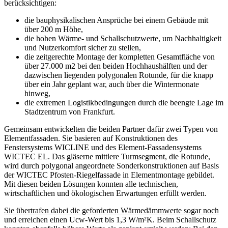
berücksichtigen:
die bauphysikalischen Ansprüche bei einem Gebäude mit
über 200 m Höhe,
die hohen Wärme- und Schallschutzwerte, um Nachhaltigkeit
und Nutzerkomfort sicher zu stellen,
die zeitgerechte Montage der kompletten Gesamtfläche von
über 27.000 m2 bei den beiden Hochhaushälften und der
dazwischen liegenden polygonalen Rotunde, für die knapp
über ein Jahr geplant war, auch über die Wintermonate
hinweg,
die extremen Logistikbedingungen durch die beengte Lage im
Stadtzentrum von Frankfurt.
Gemeinsam entwickelten die beiden Partner dafür zwei Typen von
Elementfassaden. Sie basieren auf Konstruktionen des
Fenstersystems WICLINE und des Element-Fassadensystems
WICTEC EL. Das gläserne mittlere Turmsegment, die Rotunde,
wird durch polygonal angeordnete Sonderkonstruktionen auf Basis
der WICTEC Pfosten-Riegelfassade in Elementmontage gebildet.
Mit diesen beiden Lösungen konnten alle technischen,
wirtschaftlichen und ökologischen Erwartungen erfüllt werden.
Sie übertrafen dabei die geforderten Wärmedämmwerte sogar noch
und erreichen einen Ucw-Wert bis 1,3 W/m²K. Beim Schallschutz