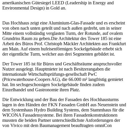
amerikanischen Gütesiegel LEED (Leadership in Energy and
Environmental Design) in Gold an.
Das Hochhaus zeigt eine Aluminium-Glas-Fassade und es erscheint
von oben nach unten geteilt und nach außen gedreht, um in seiner
Mitte einem vollständig verglasten Turm, der Rotunde, auf ovalem
Grundriss Raum zu geben.Die Architektur des Tower 185 ist eine
Arbeit des Büros Prof. Christoph Mäckler Architekten aus Frankfurt
am Main. Auf einem hufeisenförmigen Sockelgebäude erhebt sich
der eigentliche Turm, welcher aus drei Segmenten gebildet ist.
Der Tower 185 ist für Büros und Geschäftsräume anspruchsvoller
Nutzer ausgelegt. Hauptmieter ist nach Besitzerangaben die
internationale Wirtschaftsprüfungs-gesellschaft PwC
(Pricewaterhouse-Coopers AG), die 66.000 m² langfristig gemietet
hat. Im sechsgeschossigen Sockelgebäude finden zudem
Einzelhandel und Gastronomie ihren Platz.
Die Entwicklung und der Bau der Fassaden des Hochhausturms
lagen in den Händen der FKN Fassaden GmbH aus Neuenstein und
dem Systemhaus Hydro Building Systems, dem Stammhaus für die
WICONA Fassadensysteme. Bei ihren Fassadenkonstruktionen
mussten die beiden Partner unterschiedlichste Anforderungen der
von Vivico mit dem Baumanagement beauftragten omniCon