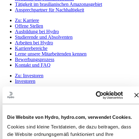
Tätigkeit im brasilianischen Amazonasgebiet
Ansprechpartner für Nachhaltigkeit
Zu:
Karriere
Offene Stellen
Ausbildung bei Hydro
Studierende und Absolventen
Arbeiten bei Hydro
Karrierebereiche
Lerne unsere Mitarbeitenden kennen
Bewerbungsprozess
Kontakt und FAQ
Zu:
Investoren
Investoren
Zu:
Medien
News
Hydro auf einen Blick
Mediengalerie
Die Website von Hydro, hydro.com, verwendet Cookies.
Zu:
Über Hydro
Das ist Hydro
Cookies sind kleine Textdateien, die dazu beitragen, dass
Wichtige Industrien schaffen
die Website ordnungsgemäß funktioniert und Ihre
Unser Zweck und unsere Werte